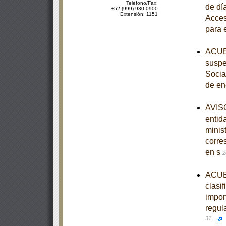
Teléfono/Fax:
de dí
+52 (999) 930-0900
Extensión: 1151
Acces
para 
ACUER
suspe
Socia
de en
AVISO
entid
minist
corre
en s
2
ACUER
clasi
import
regul
31