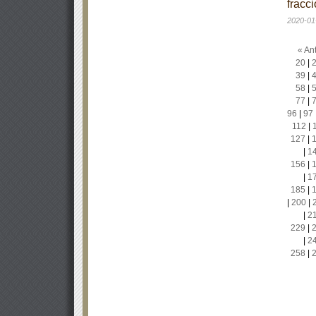
fracci
2020-01
« Ant
20
|
39
|
58
|
77
|
96
|
97
112
|
127
|
|
1
156
|
|
1
185
|
|
200
|
|
2
229
|
|
2
258
|