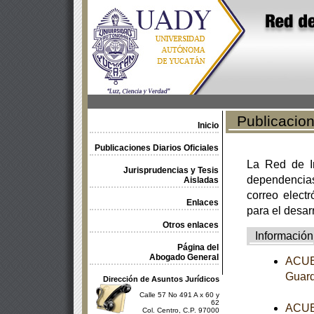
Publicacione
Inicio
Publicaciones Diarios Oficiales
La Red de In
Jurisprudencias y Tesis
dependencia
Aisladas
correo electr
Enlaces
para el desar
Otros enlaces
Información
Página del
Abogado General
ACUER
Guard
Dirección de Asuntos Jurídicos
Calle 57 No 491 A x 60 y
62
ACUER
Col. Centro, C.P. 97000