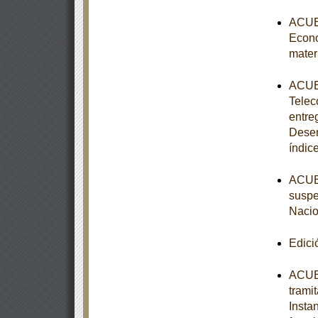
ACUER
Econo
mater
ACUER
Telec
entre
Desem
índic
ACUER
suspe
Nacio
Edici
ACUER
trami
Insta