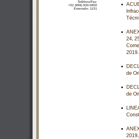
Teléfono/Fax:
ACUER
+52 (999) 930-0900
Extensión: 1151
Infra
Técni
ANEXOS
24, 2
Comer
2019
DECLA
de Or
DECLA
de Or
LINEA
Const
ANEXO
2019,