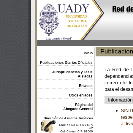
Publicacione
Inicio
Publicaciones Diarios Oficiales
La Red de In
Jurisprudencias y Tesis
dependencia
Aisladas
correo electr
Enlaces
para el desar
Otros enlaces
Información
Página del
Abogado General
SÍNTE
respe
Dirección de Asuntos Jurídicos
activ
Calle 57 No 491 A x 60 y
62
Col. Centro, C.P. 97000