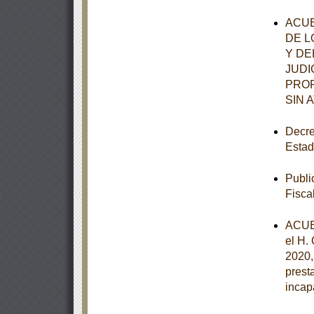
ACUE
DE L
Y DE
JUDI
PROR
SIN 
Decre
Estad
Publi
Fisca
ACUE
el H.
2020,
prest
incap