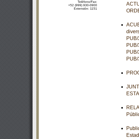
Teléfono/Fax:
ACTU
+52 (999) 930-0900
Extensión: 1151
ORD
ACUER
diver
PUB/2
PUB/3
PUB/2
PUB/3
PROG
JUNT
ESTA
RELAC
Públi
Publi
Estad