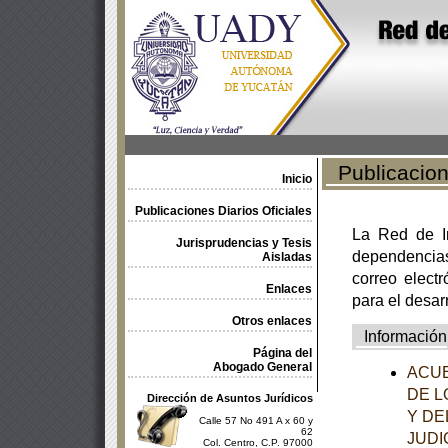
Publicacione
Inicio
Publicaciones Diarios Oficiales
La Red de In
Jurisprudencias y Tesis
dependencia
Aisladas
correo electr
Enlaces
para el desar
Otros enlaces
Información
Página del
Abogado General
ACUE
DE L
Dirección de Asuntos Jurídicos
Y DE
Calle 57 No 491 A x 60 y
62
JUDI
Col. Centro, C.P. 97000