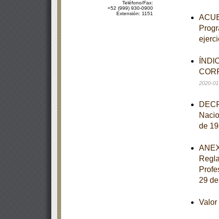
Teléfono/Fax:
+52 (999) 930-0900
Extensión: 1151
ACUER
Progr
ejerci
ÍNDI
CORR
2020-01
DECRE
Nacio
de 19
ANEXO
Regla
Profe
29 de
Valo