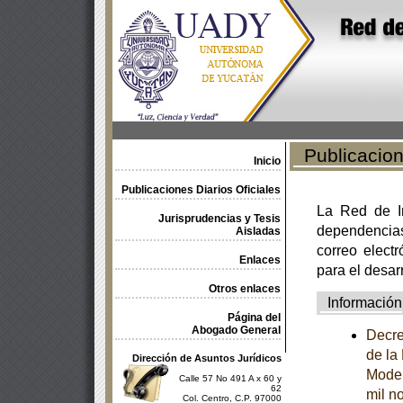
Publicacione
Inicio
Publicaciones Diarios Oficiales
La Red de In
Jurisprudencias y Tesis
dependencia
Aisladas
correo electr
Enlaces
para el desar
Otros enlaces
Información
Página del
Abogado General
Decre
de la
Dirección de Asuntos Jurídicos
Model
Calle 57 No 491 A x 60 y
62
mil n
Col. Centro, C.P. 97000