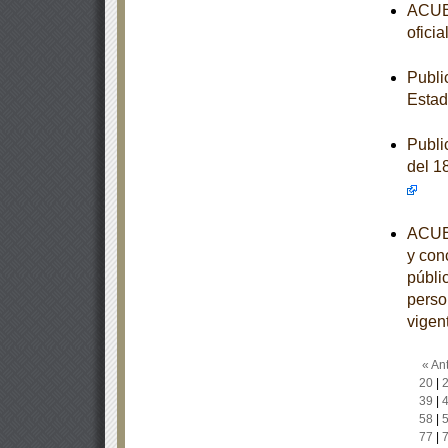
ACUER
ofici
Publi
Estad
Publi
del 1
ACUER
y conc
públi
perso
vigen
« Ant
20
|
39
|
58
|
77
|