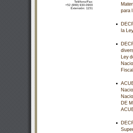
Teléfono/Fax:
Mater
+52 (999) 930-0900
Extensión: 1151
para 
DECRE
la Le
DECRE
diver
Ley d
Nacio
Fisca
ACUER
Nacio
Nacio
DE MÉ
ACUE
DECRE
Super