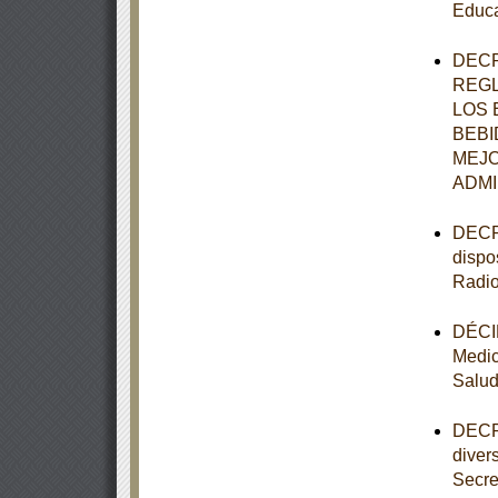
Educa
DECR
REGL
LOS 
BEBI
MEJO
ADMI
DECRE
dispo
Radio
DÉCIM
Medic
Salu
DECRE
diver
Secre