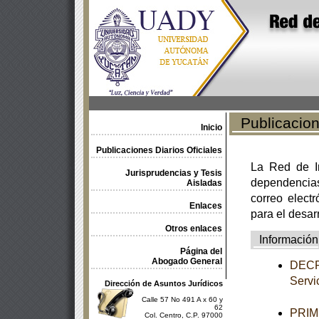
Publicacione
Inicio
Publicaciones Diarios Oficiales
La Red de In
Jurisprudencias y Tesis
dependencia
Aisladas
correo electr
Enlaces
para el desar
Otros enlaces
Información
Página del
Abogado General
DECRE
Servic
Dirección de Asuntos Jurídicos
Calle 57 No 491 A x 60 y
62
PRIME
Col. Centro, C.P. 97000