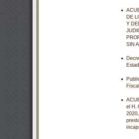
ACUE
DE L
Y DE
JUDI
PROR
SIN 
Decre
Estad
Publi
Fisca
ACUE
el H.
2020,
prest
incap