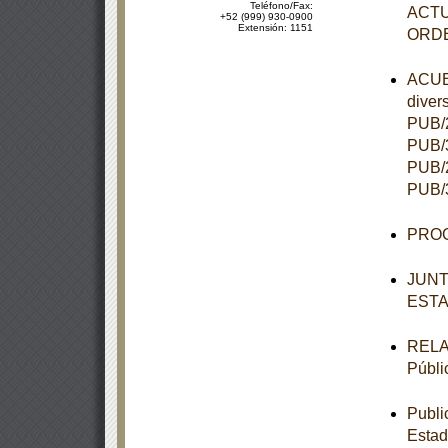
Teléfono/Fax:
ACTU
+52 (999) 930-0900
Extensión: 1151
ORD
ACUER
diver
PUB/2
PUB/3
PUB/2
PUB/3
PROG
JUNT
ESTA
RELAC
Públi
Publi
Estad