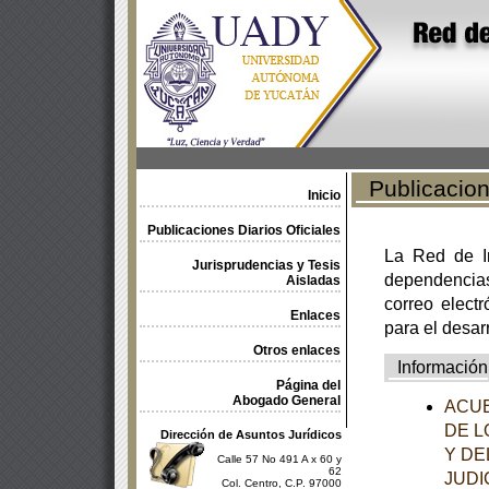
Publicacione
Inicio
Publicaciones Diarios Oficiales
La Red de In
Jurisprudencias y Tesis
dependencia
Aisladas
correo electr
Enlaces
para el desar
Otros enlaces
Información
Página del
Abogado General
ACUE
DE L
Dirección de Asuntos Jurídicos
Y DE
Calle 57 No 491 A x 60 y
62
JUDI
Col. Centro, C.P. 97000