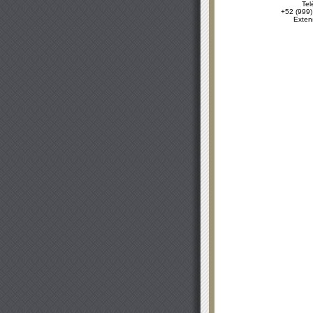
Tel
+52 (999)
Exten