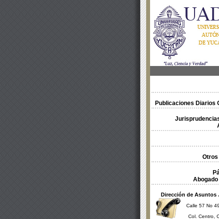
Publicaciones Diarios O
Jurisprudencias
Otros
Pá
Abogado 
Dirección de Asuntos 
Calle 57 No 49
Col. Centro, 