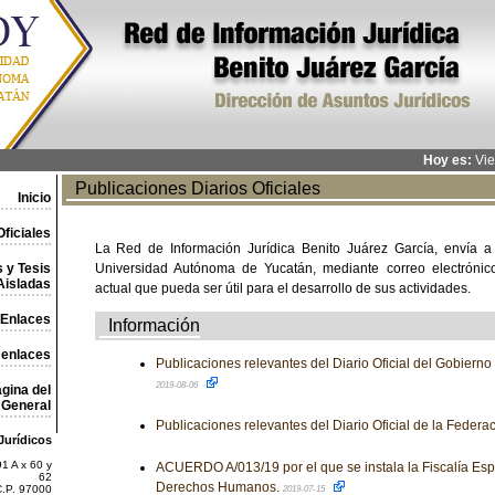
Hoy es:
Vie
Publicaciones Diarios Oficiales
Inicio
ficiales
La Red de Información Jurídica Benito Juárez García, envía a
 y Tesis
Universidad Autónoma de Yucatán, mediante correo electrónico,
Aisladas
actual que pueda ser útil para el desarrollo de sus actividades.
Enlaces
Información
 enlaces
Publicaciones relevantes del Diario Oficial del Gobiern
2019-08-06
gina del
General
Publicaciones relevantes del Diario Oficial de la Federa
Jurídicos
1 A x 60 y
ACUERDO A/013/19 por el que se instala la Fiscalía Esp
62
Derechos Humanos.
C.P. 97000
2019-07-15