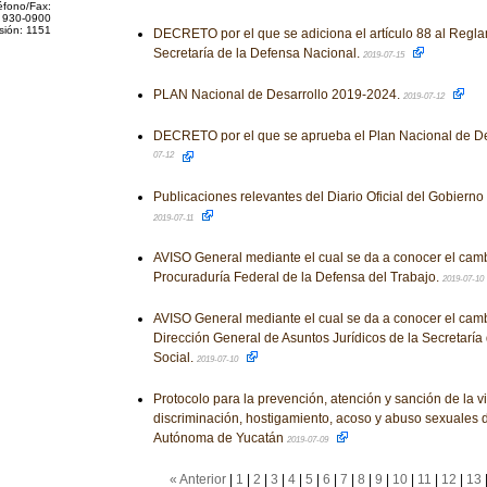
éfono/Fax:
 930-0900
sión: 1151
DECRETO por el que se adiciona el artículo 88 al Reglam
Secretaría de la Defensa Nacional.
2019-07-15
PLAN Nacional de Desarrollo 2019-2024.
2019-07-12
DECRETO por el que se aprueba el Plan Nacional de D
07-12
Publicaciones relevantes del Diario Oficial del Gobiern
2019-07-11
AVISO General mediante el cual se da a conocer el camb
Procuraduría Federal de la Defensa del Trabajo.
2019-07-10
AVISO General mediante el cual se da a conocer el camb
Dirección General de Asuntos Jurídicos de la Secretaría 
Social.
2019-07-10
Protocolo para la prevención, atención y sanción de la v
discriminación, hostigamiento, acoso y abuso sexuales 
Autónoma de Yucatán
2019-07-09
« Anterior
|
1
|
2
|
3
|
4
|
5
|
6
|
7
|
8
|
9
|
10
|
11
|
12
|
13