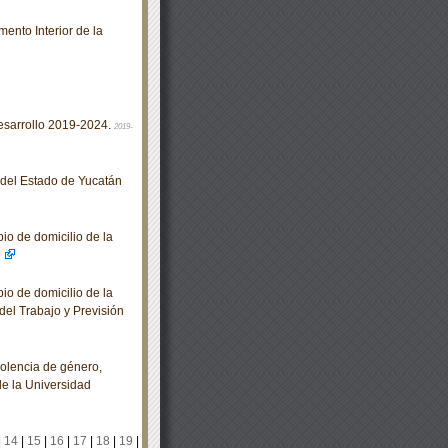
ento Interior de la
esarrollo 2019-2024.
2019-
o del Estado de Yucatán
io de domicilio de la
io de domicilio de la
del Trabajo y Previsión
iolencia de género,
de la Universidad
|
14
|
15
|
16
|
17
|
18
|
19
|