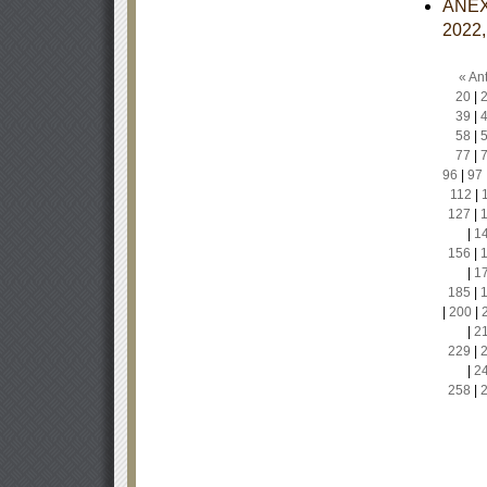
ANEXO
2022,
« Ant
20
|
39
|
58
|
77
|
96
|
97
112
|
127
|
|
1
156
|
|
1
185
|
|
200
|
|
2
229
|
|
2
258
|