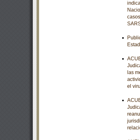
indic
Nacio
casos
SARS
Publi
Estad
ACUER
Judic
las m
activ
el vi
ACUER
Judica
reanu
juris
relac