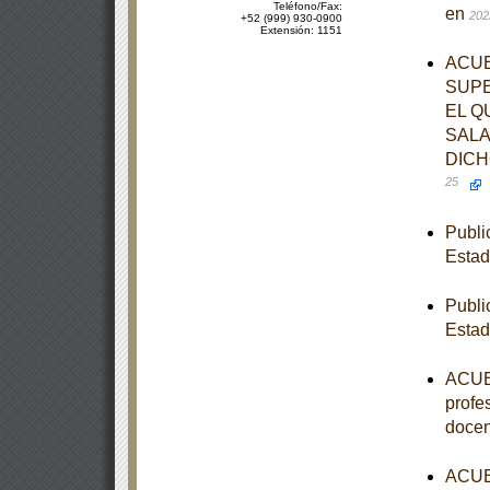
Teléfono/Fax:
en
202
+52 (999) 930-0900
Extensión: 1151
ACUE
SUPE
EL Q
SALA
DICH
25
Publi
Estad
Publi
Estad
ACUER
profe
docen
ACUER