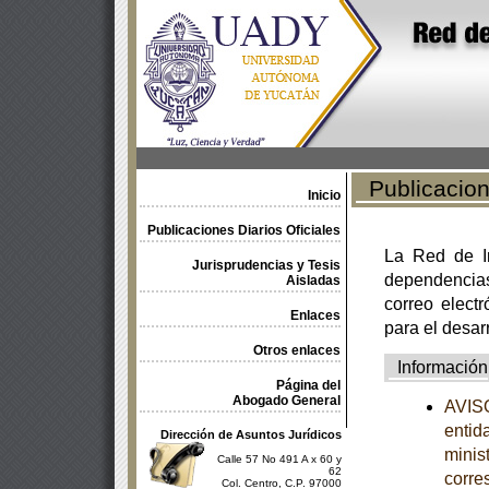
Publicacione
Inicio
Publicaciones Diarios Oficiales
La Red de In
Jurisprudencias y Tesis
dependencia
Aisladas
correo electr
Enlaces
para el desar
Otros enlaces
Información
Página del
Abogado General
AVISO
entid
Dirección de Asuntos Jurídicos
minist
Calle 57 No 491 A x 60 y
62
corre
Col. Centro, C.P. 97000