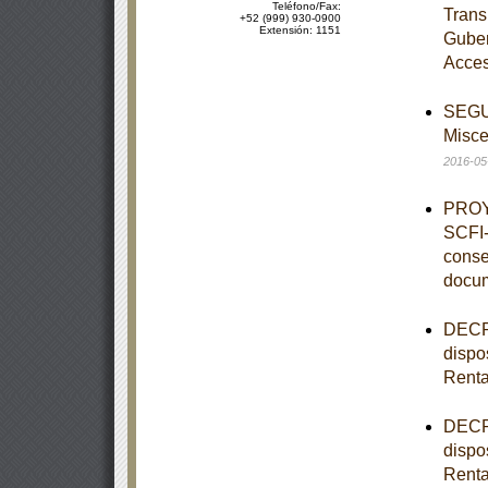
Teléfono/Fax:
Trans
+52 (999) 930-0900
Extensión: 1151
Guber
Acces
SEGUN
Misce
2016-05
PROY
SCFI-
conse
docu
DECRE
dispo
Rent
DECRE
dispo
Rent