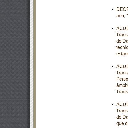
DECRE
año, 
ACUER
Trans
de Da
técni
estan
ACUER
Trans
Perso
ámbit
Trans
ACUER
Trans
de Da
que d