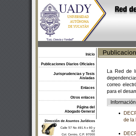
Publicacione
Inicio
Publicaciones Diarios Oficiales
La Red de In
Jurisprudencias y Tesis
dependencia
Aisladas
correo electr
Enlaces
para el desar
Otros enlaces
Información
Página del
Abogado General
DECRE
de la
Dirección de Asuntos Jurídicos
Calle 57 No 491 A x 60 y
62
DECRE
Col. Centro, C.P. 97000