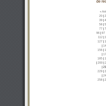
de re
« Ant
20
|
39
|
58
|
77
|
96
|
97
112
|
127
|
|
1
156
|
|
1
185
|
|
200
|
|
2
229
|
|
2
258
|