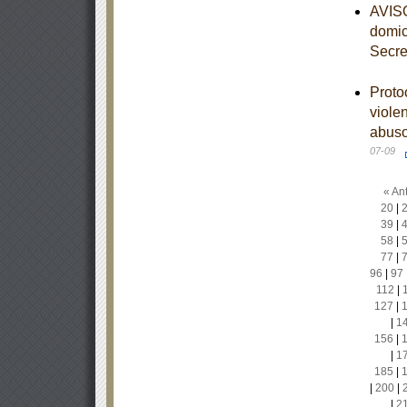
AVISO
domic
Secre
Proto
viole
abuso
07-09
« Ant
20
|
39
|
58
|
77
|
96
|
97
112
|
127
|
|
1
156
|
|
1
185
|
|
200
|
|
2