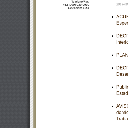
Teléfono/Fax:
2019-08
+52 (999) 930-0900
Extensión: 1151
ACUER
Espec
DECRE
Inter
PLAN 
DECRE
Desar
Publi
Estad
AVISO
domic
Traba