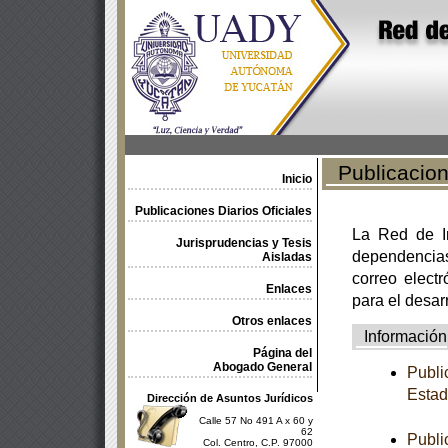
Publicacione
Inicio
Publicaciones Diarios Oficiales
La Red de In
Jurisprudencias y Tesis
dependencia
Aisladas
correo electr
Enlaces
para el desar
Otros enlaces
Información
Página del
Abogado General
Publi
Estad
Dirección de Asuntos Jurídicos
Calle 57 No 491 A x 60 y
62
Publi
Col. Centro, C.P. 97000