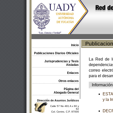
Publicacione
Inicio
Publicaciones Diarios Oficiales
La Red de In
Jurisprudencias y Tesis
dependencia
Aisladas
correo electr
Enlaces
para el desar
Otros enlaces
Información
Página del
Abogado General
ESTAT
y la 
Dirección de Asuntos Jurídicos
Calle 57 No 491 A x 60 y
62
DECRE
Col. Centro, C.P. 97000