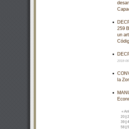
desar
Capac
DECRE
259 B
un art
Códig
DECRE
2018-06
CONVO
la Zo
MANUA
Econ
« Ant
20
|
39
|
58
|