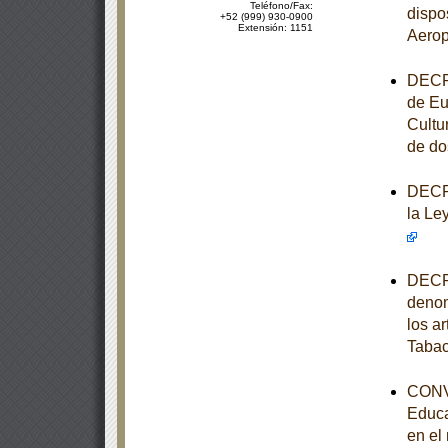
Teléfono/Fax:
dispo
+52 (999) 930-0900
Extensión: 1151
Aerop
DECRE
de Eu
Cultu
de do
DECRE
la Le
DECRE
denom
los ar
Taba
CONVE
Educa
en el