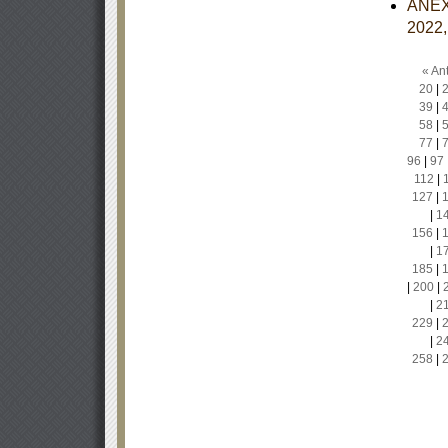
ANEXO
2022,
« Ant
20
|
39
|
58
|
77
|
96
|
97
112
|
127
|
|
1
156
|
|
1
185
|
|
200
|
|
2
229
|
|
2
258
|