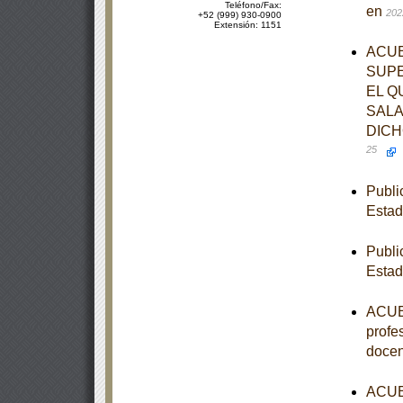
Teléfono/Fax:
en
202
+52 (999) 930-0900
Extensión: 1151
ACUE
SUPE
EL Q
SALA
DICH
25
Publi
Estad
Publi
Estad
ACUER
profe
docen
ACUER