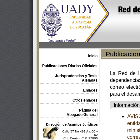
Publicacione
Inicio
Publicaciones Diarios Oficiales
La Red de In
Jurisprudencias y Tesis
dependencia
Aisladas
correo electr
Enlaces
para el desar
Otros enlaces
Información
Página del
Abogado General
AVISO
entid
Dirección de Asuntos Jurídicos
minist
Calle 57 No 491 A x 60 y
62
corre
Col. Centro, C.P. 97000