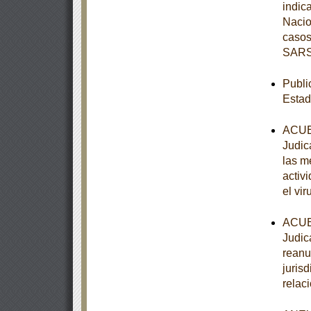
indic
Nacio
casos
SARS
Publi
Estad
ACUER
Judic
las m
activ
el vi
ACUER
Judica
reanu
juris
relac