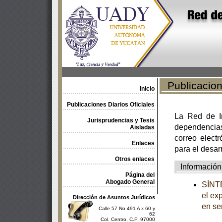
Publicacione
Inicio
Publicaciones Diarios Oficiales
La Red de In
Jurisprudencias y Tesis
dependencia
Aisladas
correo electr
Enlaces
para el desar
Otros enlaces
Información
Página del
Abogado General
SÍNTE
el ex
Dirección de Asuntos Jurídicos
en se
Calle 57 No 491 A x 60 y
62
Col. Centro, C.P. 97000