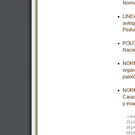
Norma
LINEA
autog
Pedia
POLÍT
Nacio
NORMA
organ
patol
NORM
Carac
y eva
« Ant
20
|
39
|
58
|