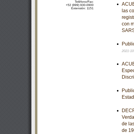
Teléfono/Fax:
ACUER
+52 (999) 930-0900
Extensión: 1151
las c
regist
con m
SARS
Publi
2021-10
ACUER
Espec
Discr
Publi
Estad
DECRE
Verdad
de la
de 19