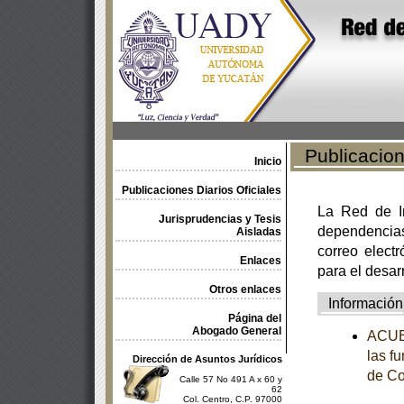
Publicacione
Inicio
Publicaciones Diarios Oficiales
La Red de In
Jurisprudencias y Tesis
dependencia
Aisladas
correo electr
Enlaces
para el desar
Otros enlaces
Información
Página del
Abogado General
ACUER
las f
Dirección de Asuntos Jurídicos
de Co
Calle 57 No 491 A x 60 y
62
Col. Centro, C.P. 97000