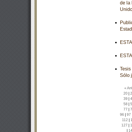
de la
Unido
Publi
Esta
ESTAT
ESTAT
Tesis
Sólo 
« Ant
20
|
39
|
58
|
77
|
96
|
97
112
|
127
|
|
1