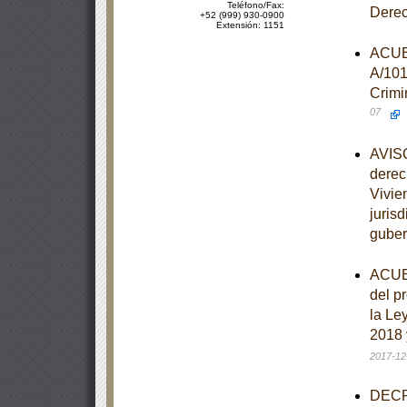
Teléfono/Fax:
Dere
+52 (999) 930-0900
Extensión: 1151
ACUER
A/101
Crimi
07
AVISO
derec
Vivie
juris
guber
ACUER
del p
la Le
2018 
2017-12
DECRE