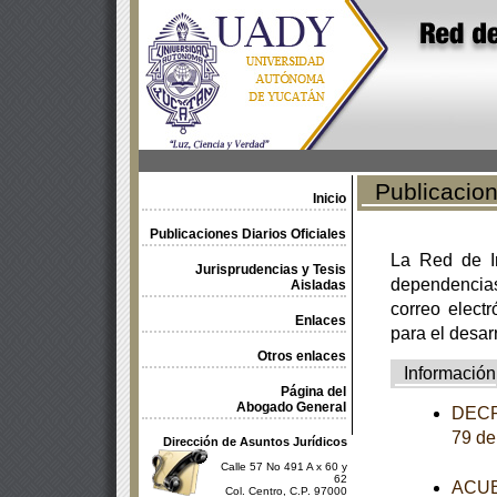
Publicacione
Inicio
Publicaciones Diarios Oficiales
La Red de In
Jurisprudencias y Tesis
dependencia
Aisladas
correo electr
Enlaces
para el desar
Otros enlaces
Información
Página del
Abogado General
DECRE
79 de
Dirección de Asuntos Jurídicos
Calle 57 No 491 A x 60 y
62
ACUER
Col. Centro, C.P. 97000