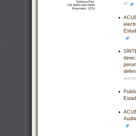
Teléfono/Fax:
08
+52 (999) 930-0900
Extensión: 1151
ACUER
elect
Estud
SÍNTE
derec
penal 
defen
2021-12
Publi
Estad
ACUER
Audit