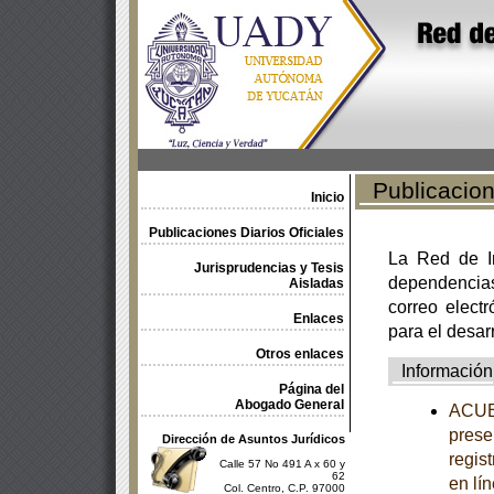
Publicacione
Inicio
Publicaciones Diarios Oficiales
La Red de In
Jurisprudencias y Tesis
dependencia
Aisladas
correo electr
Enlaces
para el desar
Otros enlaces
Información
Página del
Abogado General
ACUER
prese
Dirección de Asuntos Jurídicos
regis
Calle 57 No 491 A x 60 y
62
en lí
Col. Centro, C.P. 97000