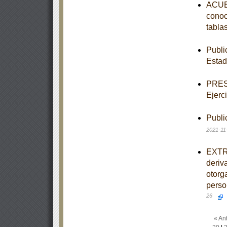
ACUER
conoc
tabla
Publi
Estad
PRESU
Ejerc
Publi
2021-11
EXTRA
deriv
otorg
perso
26
« Ant