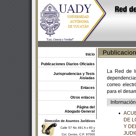
Publicacione
Inicio
Publicaciones Diarios Oficiales
La Red de In
Jurisprudencias y Tesis
dependencia
Aisladas
correo electr
Enlaces
para el desar
Otros enlaces
Información
Página del
Abogado General
ACUE
DE L
Dirección de Asuntos Jurídicos
Y DE
Calle 57 No 491 A x 60 y
62
JUDI
Col. Centro, C.P. 97000