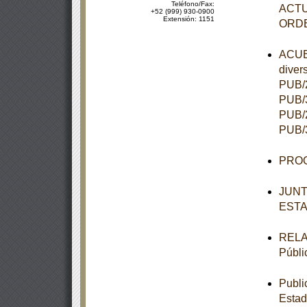
Teléfono/Fax:
ACTU
+52 (999) 930-0900
Extensión: 1151
ORD
ACUER
diver
PUB/2
PUB/3
PUB/2
PUB/3
PROG
JUNT
ESTA
RELAC
Públi
Publi
Estad