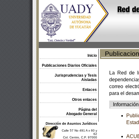
Publicacione
Inicio
Publicaciones Diarios Oficiales
La Red de In
Jurisprudencias y Tesis
dependencia
Aisladas
correo electr
Enlaces
para el desar
Otros enlaces
Información
Página del
Abogado General
Publi
Estad
Dirección de Asuntos Jurídicos
Calle 57 No 491 A x 60 y
62
ACUER
Col. Centro, C.P. 97000