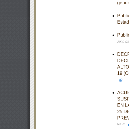
gener
Publi
Estad
Publi
2020-03
DECR
DECL
ALTO
19 (
ACUE
SUSP
EN L
25 D
PREV
03-26