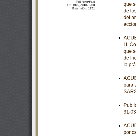
Teléfono/Fax:
que s
+52 (999) 930-0900
Extensión: 1151
de los
del a
accio
ACUE
H. Co
que s
de In
la pr
ACUER
para 
SARS
Publi
31-03
ACUER
por c