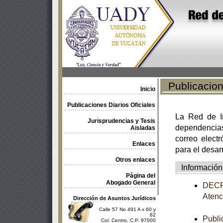
Publicacione
Inicio
Publicaciones Diarios Oficiales
La Red de In
Jurisprudencias y Tesis
dependencia
Aisladas
correo electr
Enlaces
para el desar
Otros enlaces
Información
Página del
Abogado General
DECRE
Atenc
Dirección de Asuntos Jurídicos
Calle 57 No 491 A x 60 y
62
Publi
Col. Centro, C.P. 97000