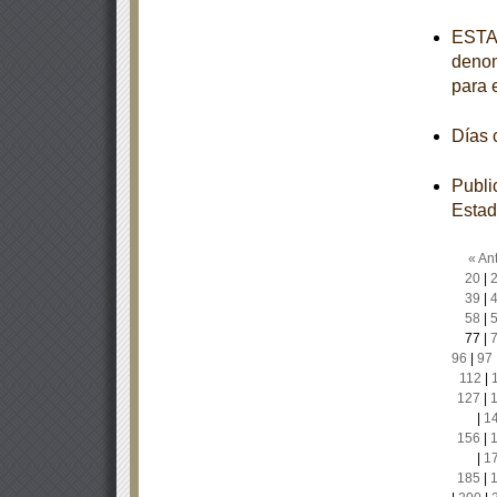
ESTAT
denom
para 
Días
Publi
Estad
« Ant
20
|
39
|
58
|
77
|
96
|
97
112
|
127
|
|
1
156
|
|
1
185
|