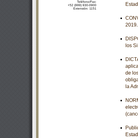
Teléfono/Fax:
Estad
+52 (999) 930-0900
Extensión: 1151
CONVO
2019
DISPO
los S
DICTA
aplic
de lo
obliga
la Ad
NORMA
elect
(canc
Publi
Estad