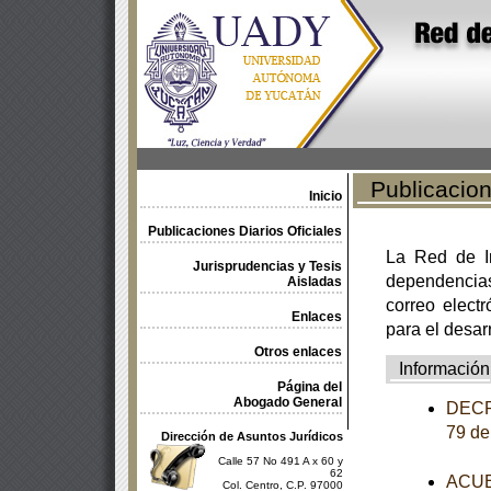
Publicacione
Inicio
Publicaciones Diarios Oficiales
La Red de In
Jurisprudencias y Tesis
dependencia
Aisladas
correo electr
Enlaces
para el desar
Otros enlaces
Información
Página del
Abogado General
DECRE
79 de
Dirección de Asuntos Jurídicos
Calle 57 No 491 A x 60 y
62
ACUER
Col. Centro, C.P. 97000