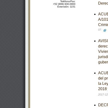
Teléfono/Fax:
Dere
+52 (999) 930-0900
Extensión: 1151
ACUER
A/101
Crimi
07
AVISO
derec
Vivie
juris
guber
ACUER
del p
la Le
2018 
2017-12
DECRE