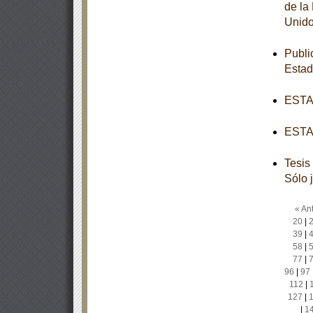
de la
Unido
Publi
Esta
ESTAT
ESTAT
Tesis
Sólo 
« Ant
20
|
39
|
58
|
77
|
96
|
97
112
|
127
|
|
1