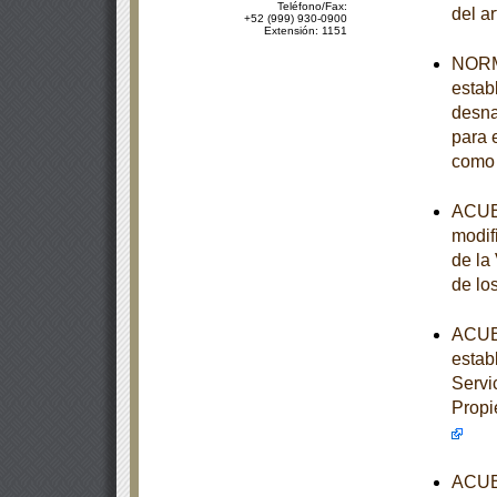
Teléfono/Fax:
del a
+52 (999) 930-0900
Extensión: 1151
NORM
establ
desna
para e
como 
ACUER
modif
de la
de lo
ACUER
estab
Servi
Propi
ACUER