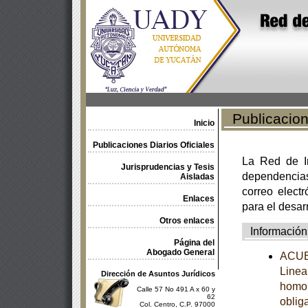
Publicacione
Inicio
Publicaciones Diarios Oficiales
La Red de In
Jurisprudencias y Tesis
dependencia
Aisladas
correo electr
Enlaces
para el desar
Otros enlaces
Información
Página del
Abogado General
ACUER
Linea
Dirección de Asuntos Jurídicos
homol
Calle 57 No 491 A x 60 y
62
obliga
Col. Centro, C.P. 97000