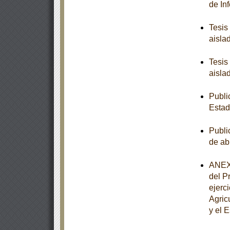
de In
Tesis
aisla
Tesis
aisla
Publi
Estad
Publi
de ab
ANEXO
del P
ejerc
Agric
y el 