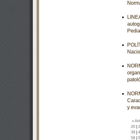
Norma
LINEA
autog
Pedia
POLÍT
Nacio
NORMA
organ
patol
NORM
Carac
y eva
« Ant
20
|
39
|
58
|