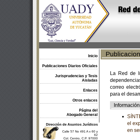
Publicacione
Inicio
Publicaciones Diarios Oficiales
La Red de In
Jurisprudencias y Tesis
dependencia
Aisladas
correo electr
Enlaces
para el desar
Otros enlaces
Información
Página del
Abogado General
SÍNTE
el ex
Dirección de Asuntos Jurídicos
en se
Calle 57 No 491 A x 60 y
62
Col. Centro, C.P. 97000