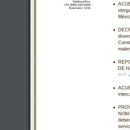
Teléfono/Fax:
ACUER
+52 (999) 930-0900
Extensión: 1151
otorg
Méxi
DECRE
diver
Const
mater
REPO
DE H
02-23
ACUER
inter
PROYE
NOM-0
deben
servi