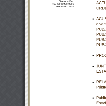
Teléfono/Fax:
ACTU
+52 (999) 930-0900
Extensión: 1151
ORD
ACUER
diver
PUB/2
PUB/3
PUB/2
PUB/3
PROG
JUNT
ESTA
RELAC
Públi
Publi
Estad