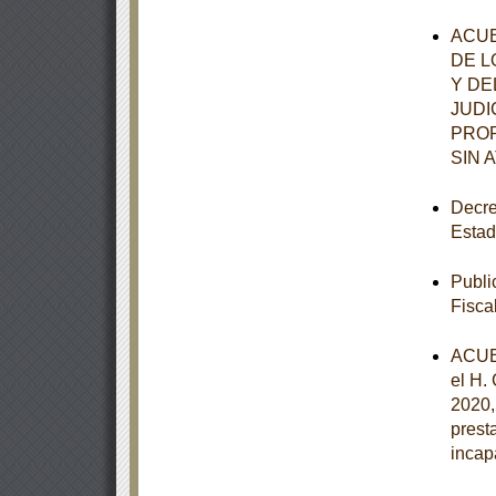
ACUE
DE L
Y DE
JUDI
PROR
SIN 
Decre
Estad
Publi
Fisca
ACUE
el H.
2020,
prest
incap