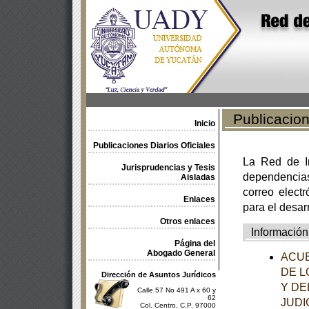
Publicacione
Inicio
Publicaciones Diarios Oficiales
La Red de In
Jurisprudencias y Tesis
dependencia
Aisladas
correo electr
Enlaces
para el desar
Otros enlaces
Información
Página del
Abogado General
ACUE
DE L
Dirección de Asuntos Jurídicos
Y DE
Calle 57 No 491 A x 60 y
62
JUDI
Col. Centro, C.P. 97000