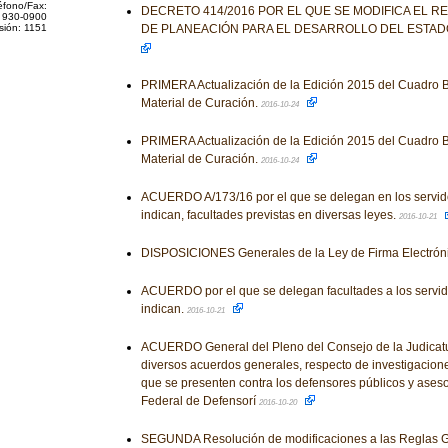
éfono/Fax:
DECRETO 414/2016 POR EL QUE SE MODIFICA EL R
 930-0900
sión: 1151
DE PLANEACIÓN PARA EL DESARROLLO DEL ESTAD
PRIMERA Actualización de la Edición 2015 del Cuadro B
Material de Curación.
2016-10-24
PRIMERA Actualización de la Edición 2015 del Cuadro B
Material de Curación.
2016-10-24
ACUERDO A/173/16 por el que se delegan en los servid
indican, facultades previstas en diversas leyes.
2016-10-21
DISPOSICIONES Generales de la Ley de Firma Electrón
ACUERDO por el que se delegan facultades a los servid
indican.
2016-10-21
ACUERDO General del Pleno del Consejo de la Judicatu
diversos acuerdos generales, respecto de investigacion
que se presenten contra los defensores públicos y asesore
Federal de Defensorí
2016-10-20
SEGUNDA Resolución de modificaciones a las Reglas 