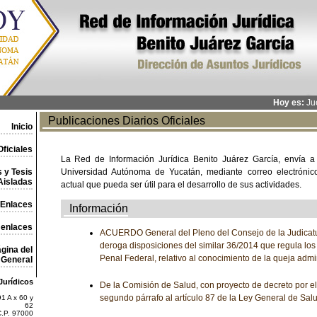
Hoy es:
Jue
Publicaciones Diarios Oficiales
Inicio
ficiales
La Red de Información Jurídica Benito Juárez García, envía a
 y Tesis
Universidad Autónoma de Yucatán, mediante correo electrónico,
Aisladas
actual que pueda ser útil para el desarrollo de sus actividades.
Enlaces
Información
 enlaces
ACUERDO General del Pleno del Consejo de la Judicatu
deroga disposiciones del similar 36/2014 que regula los
gina del
Penal Federal, relativo al conocimiento de la queja admin
General
Jurídicos
De la Comisión de Salud, con proyecto de decreto por e
segundo párrafo al artículo 87 de la Ley General de Sal
1 A x 60 y
62
C.P. 97000