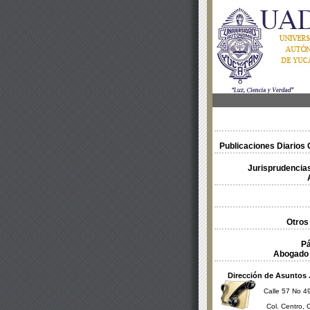
Publicaciones Diarios O
Jurisprudencias
Otros
Pá
Abogado 
Dirección de Asuntos 
Calle 57 No 49
Col. Centro, 