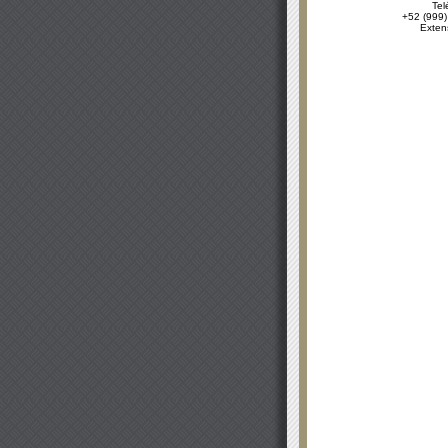
Tel
+52 (999)
Exten