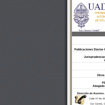
Publicaciones Diarios O
Jurisprudencias
Otros
Pá
Abogado 
Dirección de Asuntos 
Calle 57 No 49
Col. Centro, 