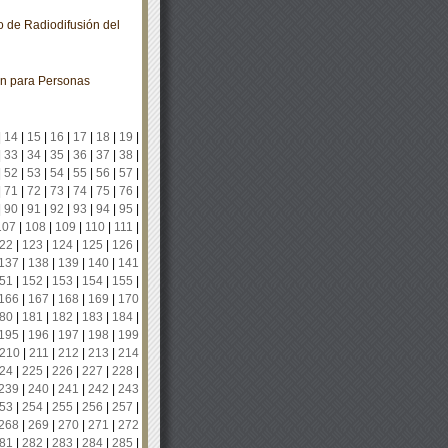
 de Radiodifusión del
ón para Personas
|
14
|
15
|
16
|
17
|
18
|
19
|
|
33
|
34
|
35
|
36
|
37
|
38
|
|
52
|
53
|
54
|
55
|
56
|
57
|
|
71
|
72
|
73
|
74
|
75
|
76
|
|
90
|
91
|
92
|
93
|
94
|
95
|
107
|
108
|
109
|
110
|
111
|
22
|
123
|
124
|
125
|
126
|
137
|
138
|
139
|
140
|
141
51
|
152
|
153
|
154
|
155
|
166
|
167
|
168
|
169
|
170
80
|
181
|
182
|
183
|
184
|
195
|
196
|
197
|
198
|
199
210
|
211
|
212
|
213
|
214
24
|
225
|
226
|
227
|
228
|
239
|
240
|
241
|
242
|
243
53
|
254
|
255
|
256
|
257
|
268
|
269
|
270
|
271
|
272
81
|
282
|
283
|
284
|
285
|