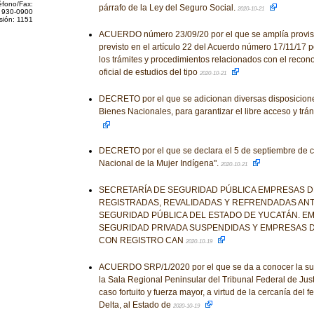
éfono/Fax:
párrafo de la Ley del Seguro Social.
2020-10-21
 930-0900
sión: 1151
ACUERDO número 23/09/20 por el que se amplía provis
previsto en el artículo 22 del Acuerdo número 17/11/17 p
los trámites y procedimientos relacionados con el recon
oficial de estudios del tipo
2020-10-21
DECRETO por el que se adicionan diversas disposicione
Bienes Nacionales, para garantizar el libre acceso y trán
DECRETO por el que se declara el 5 de septiembre de c
Nacional de la Mujer Indígena".
2020-10-21
SECRETARÍA DE SEGURIDAD PÚBLICA EMPRESAS D
REGISTRADAS, REVALIDADAS Y REFRENDADAS ANT
SEGURIDAD PÚBLICA DEL ESTADO DE YUCATÁN. E
SEGURIDAD PRIVADA SUSPENDIDAS Y EMPRESAS D
CON REGISTRO CAN
2020-10-19
ACUERDO SRP/1/2020 por el que se da a conocer la su
la Sala Regional Peninsular del Tribunal Federal de Justi
caso fortuito y fuerza mayor, a virtud de la cercanía de
Delta, al Estado de
2020-10-19