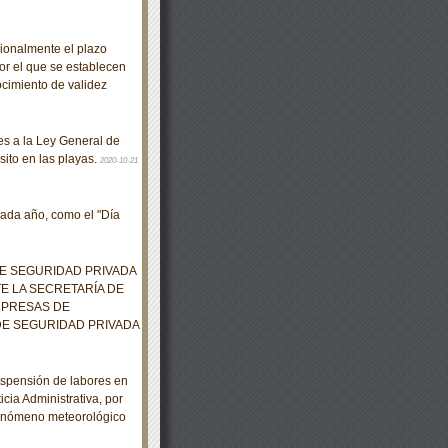
ionalmente el plazo
or el que se establecen
ocimiento de validez
s a la Ley General de
sito en las playas.
2020-10-21
ada año, como el "Día
E SEGURIDAD PRIVADA
E LA SECRETARÍA DE
MPRESAS DE
E SEGURIDAD PRIVADA
spensión de labores en
cia Administrativa, por
l fenómeno meteorológico