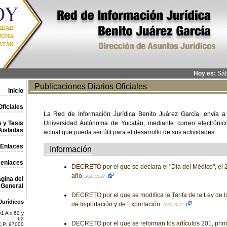
Hoy es:
Sáb
Publicaciones Diarios Oficiales
Inicio
ficiales
La Red de Información Jurídica Benito Juárez García, envía a
 y Tesis
Universidad Autónoma de Yucatán, mediante correo electrónico,
Aisladas
actual que pueda ser útil para el desarrollo de sus actividades.
Enlaces
Información
 enlaces
DECRETO por el que se declara el "Día del Médico", el 
año.
2020-10-23
gina del
General
DECRETO por el que se modifica la Tarifa de la Ley de 
Jurídicos
de Importación y de Exportación.
2020-10-22
1 A x 60 y
62
DECRETO por el que se reforman los artículos 201, prime
C.P. 97000