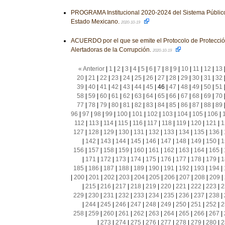
PROGRAMA Institucional 2020-2024 del Sistema Público
Estado Mexicano.
2020-10-19
ACUERDO por el que se emite el Protocolo de Protecci
Alertadoras de la Corrupción.
2020-10-19
« Anterior
|
1
|
2
|
3
|
4
|
5
|
6
|
7
|
8
|
9
|
10
|
11
|
12
|
13
20
|
21
|
22
|
23
|
24
|
25
|
26
|
27
|
28
|
29
|
30
|
31
|
32
39
|
40
|
41
|
42
|
43
|
44
|
45
|
46
|
47
|
48
|
49
|
50
|
51
58
|
59
|
60
|
61
|
62
|
63
|
64
|
65
|
66
|
67
|
68
|
69
|
70
77
|
78
|
79
|
80
|
81
|
82
|
83
|
84
|
85
|
86
|
87
|
88
|
89
96
|
97
|
98
|
99
|
100
|
101
|
102
|
103
|
104
|
105
|
106
|
112
|
113
|
114
|
115
|
116
|
117
|
118
|
119
|
120
|
121
|
1
127
|
128
|
129
|
130
|
131
|
132
|
133
|
134
|
135
|
136
|
|
142
|
143
|
144
|
145
|
146
|
147
|
148
|
149
|
150
|
1
156
|
157
|
158
|
159
|
160
|
161
|
162
|
163
|
164
|
165
|
|
171
|
172
|
173
|
174
|
175
|
176
|
177
|
178
|
179
|
1
185
|
186
|
187
|
188
|
189
|
190
|
191
|
192
|
193
|
194
|
|
200
|
201
|
202
|
203
|
204
|
205
|
206
|
207
|
208
|
209
|
|
215
|
216
|
217
|
218
|
219
|
220
|
221
|
222
|
223
|
2
229
|
230
|
231
|
232
|
233
|
234
|
235
|
236
|
237
|
238
|
|
244
|
245
|
246
|
247
|
248
|
249
|
250
|
251
|
252
|
2
258
|
259
|
260
|
261
|
262
|
263
|
264
|
265
|
266
|
267
|
|
273
|
274
|
275
|
276
|
277
|
278
|
279
|
280
|
2