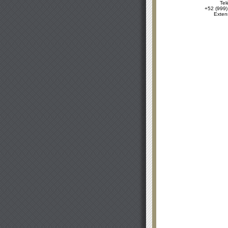
Tel
+52 (999)
Exten