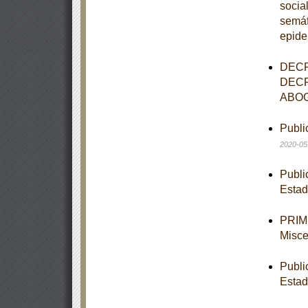
socia
semáf
epide
DECR
DECR
ABOG
Publi
2020-05
Publi
Estad
PRIME
Misce
Publi
Estad