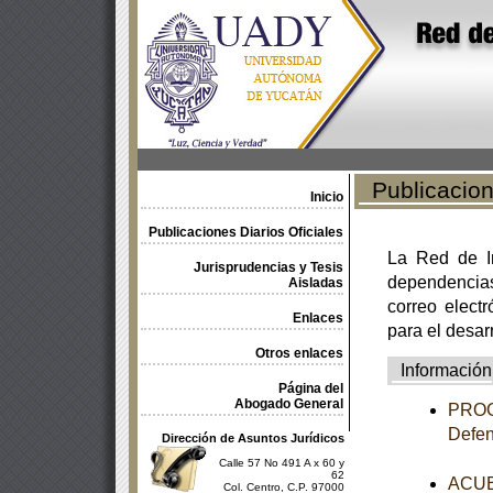
Publicacione
Inicio
Publicaciones Diarios Oficiales
La Red de In
Jurisprudencias y Tesis
dependencia
Aisladas
correo electr
Enlaces
para el desar
Otros enlaces
Información
Página del
Abogado General
PROGR
Defen
Dirección de Asuntos Jurídicos
Calle 57 No 491 A x 60 y
62
ACUER
Col. Centro, C.P. 97000