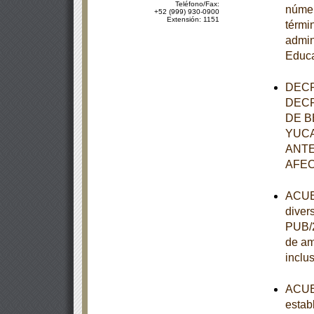
Teléfono/Fax:
númer
+52 (999) 930-0900
Extensión: 1151
térmi
admin
Educa
DECR
DECR
DE B
YUCA
ANTE
AFEC
ACUER
diver
PUB/2
de am
inclu
ACUER
estab