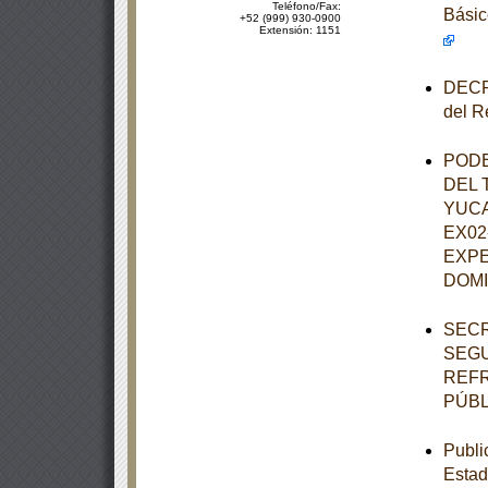
Teléfono/Fax:
Básic
+52 (999) 930-0900
Extensión: 1151
DECRE
del R
PODE
DEL 
YUCA
EX02
EXPE
DOM
SECR
SEGU
REFR
PÚBL
Publi
Estad