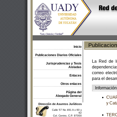
Publicacione
Inicio
Publicaciones Diarios Oficiales
La Red de In
Jurisprudencias y Tesis
dependencia
Aisladas
correo electr
Enlaces
para el desar
Otros enlaces
Información
Página del
Abogado General
CUART
y Cat
Dirección de Asuntos Jurídicos
Calle 57 No 491 A x 60 y
62
TERCE
Col. Centro, C.P. 97000