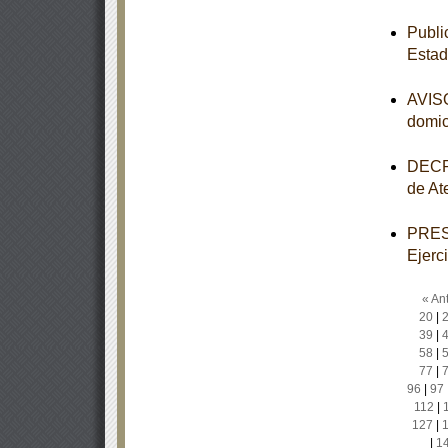
Publi
Estad
AVISO
domic
DECRE
de At
PRESU
Ejerc
« Ant
20
|
39
|
58
|
77
|
96
|
97
112
|
127
|
|
1