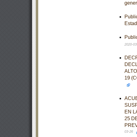
gener
Publi
Estad
Publi
2020-03
DECR
DECL
ALTO
19 (
ACUE
SUSP
EN L
25 D
PREV
03-26