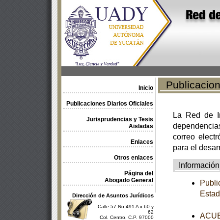
Publicacione
Inicio
Publicaciones Diarios Oficiales
La Red de In
Jurisprudencias y Tesis
dependencia
Aisladas
correo electr
Enlaces
para el desar
Otros enlaces
Información
Página del
Abogado General
Publi
Estad
Dirección de Asuntos Jurídicos
Calle 57 No 491 A x 60 y
62
ACUER
Col. Centro, C.P. 97000