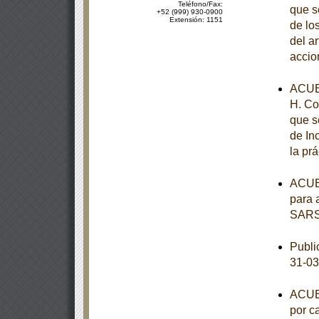
Teléfono/Fax:
que s
+52 (999) 930-0900
Extensión: 1151
de los
del a
accio
ACUE
H. Co
que s
de In
la pr
ACUER
para 
SARS
Publi
31-03
ACUER
por c