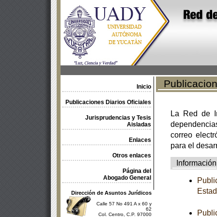
Publicacione
Inicio
Publicaciones Diarios Oficiales
La Red de In
Jurisprudencias y Tesis
dependencia
Aisladas
correo electr
Enlaces
para el desar
Otros enlaces
Información
Página del
Abogado General
Publi
Estad
Dirección de Asuntos Jurídicos
Calle 57 No 491 A x 60 y
62
Publi
Col. Centro, C.P. 97000