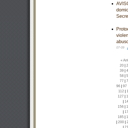
AVISO
domic
Secre
Proto
viole
abuso
07-09
« Ant
20
|
39
|
58
|
77
|
96
|
97
112
|
127
|
|
1
156
|
|
1
185
|
|
200
|
|
2