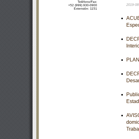
Teléfono/Fax:
2019-08
+52 (999) 930-0900
Extensión: 1151
ACUER
Espec
DECRE
Inter
PLAN 
DECRE
Desar
Publi
Estad
AVISO
domic
Traba