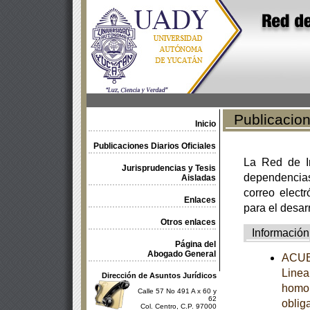
Publicacione
Inicio
Publicaciones Diarios Oficiales
La Red de In
Jurisprudencias y Tesis
dependencia
Aisladas
correo electr
Enlaces
para el desar
Otros enlaces
Información
Página del
Abogado General
ACUER
Linea
Dirección de Asuntos Jurídicos
homol
Calle 57 No 491 A x 60 y
62
obliga
Col. Centro, C.P. 97000