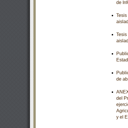
de In
Tesis
aisla
Tesis
aisla
Publi
Estad
Publi
de ab
ANEXO
del P
ejerc
Agric
y el 