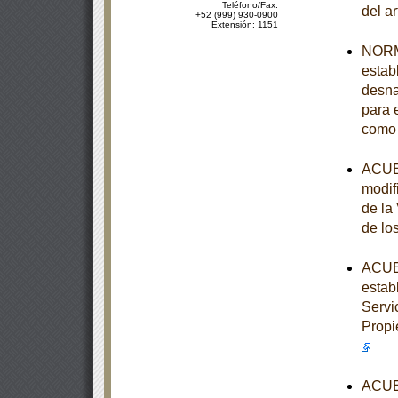
Teléfono/Fax:
del a
+52 (999) 930-0900
Extensión: 1151
NORM
establ
desna
para e
como 
ACUER
modif
de la
de lo
ACUER
estab
Servi
Propi
ACUER