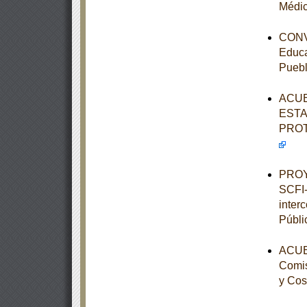
Médic
CONVE
Educa
Pueb
ACUE
ESTA
PROT
PROY
SCFI-
inter
Públi
ACUER
Comis
y Cos