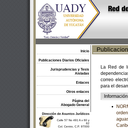
Publicacione
Inicio
Publicaciones Diarios Oficiales
La Red de In
Jurisprudencias y Tesis
dependencia
Aisladas
correo electr
Enlaces
para el desar
Otros enlaces
Información
Página del
Abogado General
NORM
orden
Dirección de Asuntos Jurídicos
aguas
Calle 57 No 491 A x 60 y
62
Carib
Col. Centro, C.P. 97000