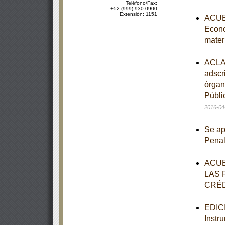
Teléfono/Fax:
+52 (999) 930-0900
Extensión: 1151
ACUER
Econo
mater
ACLAR
adscr
órgan
Públi
2016-04
Se ap
Pena
ACUE
LAS 
CRÉD
EDICI
Instr