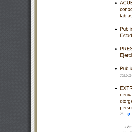
ACUER
conoc
tabla
Publi
Estad
PRESU
Ejerc
Publi
2021-11
EXTRA
deriv
otorg
perso
26
« Ant