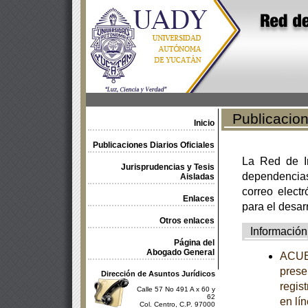
Publicacione
Inicio
Publicaciones Diarios Oficiales
La Red de In
Jurisprudencias y Tesis
dependencia
Aisladas
correo electr
Enlaces
para el desar
Otros enlaces
Información
Página del
Abogado General
ACUER
prese
Dirección de Asuntos Jurídicos
regis
Calle 57 No 491 A x 60 y
62
en lí
Col. Centro, C.P. 97000