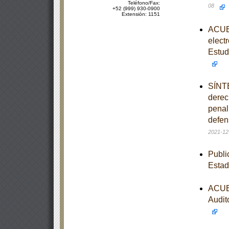
Teléfono/Fax:
08
+52 (999) 930-0900
Extensión: 1151
ACUER
elect
Estud
SÍNTE
derec
penal 
defen
2021-12
Publi
Estad
ACUER
Audit