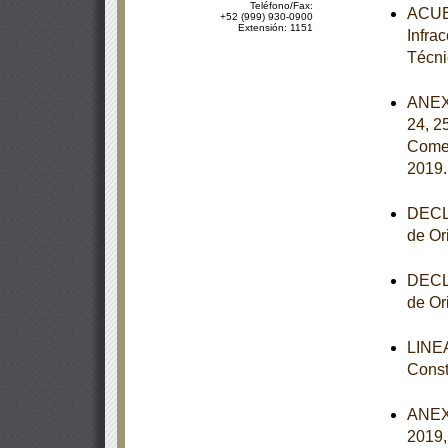
Teléfono/Fax:
ACUER
+52 (999) 930-0900
Extensión: 1151
Infra
Técni
ANEXOS
24, 2
Comer
2019
DECLA
de Or
DECLA
de Or
LINEA
Const
ANEXO
2019,