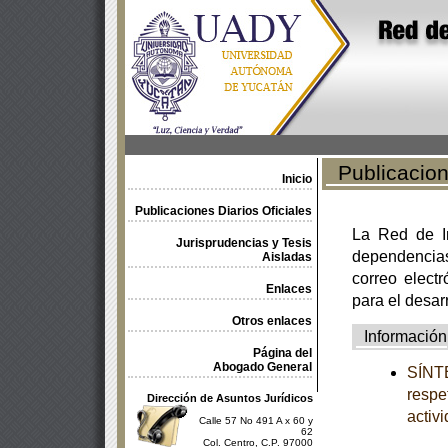
Publicacione
Inicio
Publicaciones Diarios Oficiales
La Red de In
Jurisprudencias y Tesis
dependencia
Aisladas
correo electr
Enlaces
para el desar
Otros enlaces
Información
Página del
Abogado General
SÍNTE
respe
Dirección de Asuntos Jurídicos
activ
Calle 57 No 491 A x 60 y
62
Col. Centro, C.P. 97000