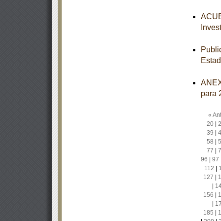
ACUER
Inves
Publi
Estad
ANEXO
para 
« Ant
20
|
39
|
58
|
77
|
96
|
97
112
|
127
|
|
1
156
|
|
1
185
|