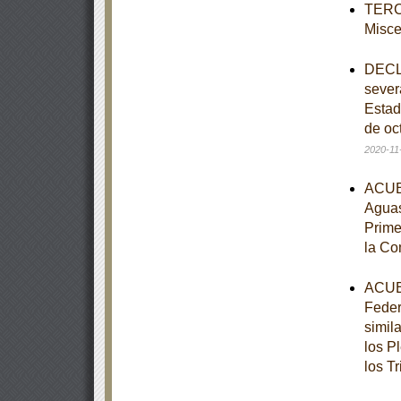
TERCE
Misce
DECLA
sever
Estad
de oc
2020-11
ACUER
Aguas
Prime
la Co
ACUER
Feder
simil
los P
los T