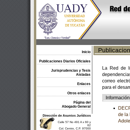
Publicacione
Inicio
Publicaciones Diarios Oficiales
La Red de In
Jurisprudencias y Tesis
dependencia
Aisladas
correo electr
Enlaces
para el desar
Otros enlaces
Información
Página del
Abogado General
DECRE
de la
Dirección de Asuntos Jurídicos
Adole
Calle 57 No 491 A x 60 y
62
Col. Centro, C.P. 97000