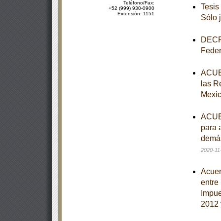
Teléfono/Fax:
Tesis
+52 (999) 930-0900
Extensión: 1151
Sólo 
DECRE
Feder
ACUER
las Re
Mexic
ACUER
para 
demás
2020-11
Acuer
entre 
Impue
2012 