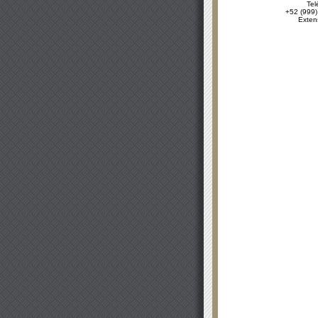
Tel
+52 (999)
Exten