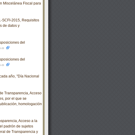
 Miscelánea Fiscal para
SCFI-2015, Requisitos
s de datos y
sposiciones del
5-06
sposiciones del
5-06
cada año, "Día Nacional
e Transparencia, Acceso
s, por el que se
publicación, homologación
sparencia, Acceso a la
el padrón de sujetos
eral de Transparencia y