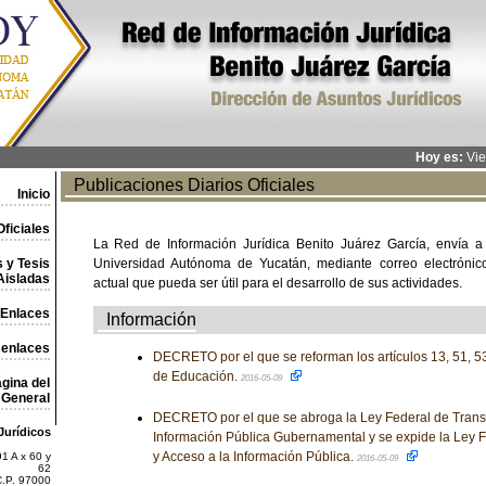
Hoy es:
Vie
Publicaciones Diarios Oficiales
Inicio
ficiales
La Red de Información Jurídica Benito Juárez García, envía a
 y Tesis
Universidad Autónoma de Yucatán, mediante correo electrónico,
Aisladas
actual que pueda ser útil para el desarrollo de sus actividades.
Enlaces
Información
 enlaces
DECRETO por el que se reforman los artículos 13, 51, 53
de Educación.
2016-05-09
gina del
General
DECRETO por el que se abroga la Ley Federal de Transp
Jurídicos
Información Pública Gubernamental y se expide la Ley 
y Acceso a la Información Pública.
1 A x 60 y
2016-05-09
62
C.P. 97000