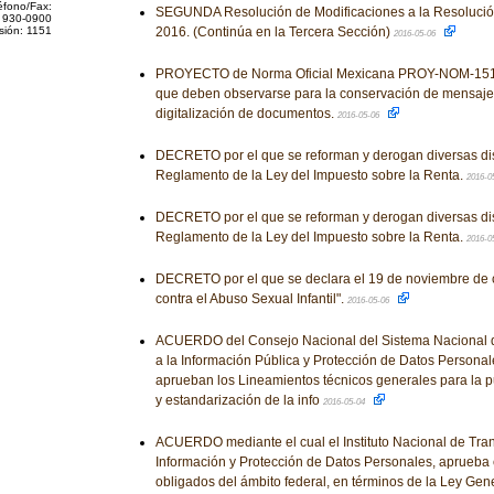
éfono/Fax:
SEGUNDA Resolución de Modificaciones a la Resolución
 930-0900
sión: 1151
2016. (Continúa en la Tercera Sección)
2016-05-06
PROYECTO de Norma Oficial Mexicana PROY-NOM-151-
que deben observarse para la conservación de mensaje
digitalización de documentos.
2016-05-06
DECRETO por el que se reforman y derogan diversas di
Reglamento de la Ley del Impuesto sobre la Renta.
2016-0
DECRETO por el que se reforman y derogan diversas di
Reglamento de la Ley del Impuesto sobre la Renta.
2016-0
DECRETO por el que se declara el 19 de noviembre de 
contra el Abuso Sexual Infantil".
2016-05-06
ACUERDO del Consejo Nacional del Sistema Nacional d
a la Información Pública y Protección de Datos Personale
aprueban los Lineamientos técnicos generales para la 
y estandarización de la info
2016-05-04
ACUERDO mediante el cual el Instituto Nacional de Tran
Información y Protección de Datos Personales, aprueba 
obligados del ámbito federal, en términos de la Ley Gen