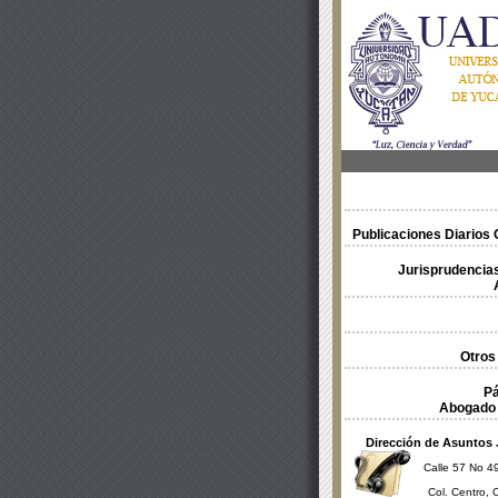
Publicaciones Diarios O
Jurisprudencias
Otros
Pá
Abogado 
Dirección de Asuntos 
Calle 57 No 49
Col. Centro, 