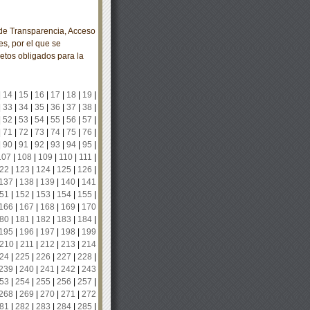
e Transparencia, Acceso
s, por el que se
etos obligados para la
|
14
|
15
|
16
|
17
|
18
|
19
|
|
33
|
34
|
35
|
36
|
37
|
38
|
|
52
|
53
|
54
|
55
|
56
|
57
|
|
71
|
72
|
73
|
74
|
75
|
76
|
|
90
|
91
|
92
|
93
|
94
|
95
|
107
|
108
|
109
|
110
|
111
|
22
|
123
|
124
|
125
|
126
|
137
|
138
|
139
|
140
|
141
51
|
152
|
153
|
154
|
155
|
166
|
167
|
168
|
169
|
170
80
|
181
|
182
|
183
|
184
|
195
|
196
|
197
|
198
|
199
210
|
211
|
212
|
213
|
214
24
|
225
|
226
|
227
|
228
|
239
|
240
|
241
|
242
|
243
53
|
254
|
255
|
256
|
257
|
268
|
269
|
270
|
271
|
272
81
|
282
|
283
|
284
|
285
|