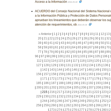
Acceso a la Información
2016-05-04
ACUERDO del Consejo Nacional del Sistema Nacional d
a la Información Pública y Protección de Datos Personale
aprueban los lineamientos que deberán observar los suj
atención de requerimientos, ob
2016-05-04
« Anterior
|
1
|
2
|
3
|
4
|
5
|
6
|
7
|
8
|
9
|
10
|
11
|
12
|
13
20
|
21
|
22
|
23
|
24
|
25
|
26
|
27
|
28
|
29
|
30
|
31
|
32
39
|
40
|
41
|
42
|
43
|
44
|
45
|
46
|
47
|
48
|
49
|
50
|
51
58
|
59
|
60
|
61
|
62
|
63
|
64
|
65
|
66
|
67
|
68
|
69
|
70
77
|
78
|
79
|
80
|
81
|
82
|
83
|
84
|
85
|
86
|
87
|
88
|
89
96
|
97
|
98
|
99
|
100
|
101
|
102
|
103
|
104
|
105
|
106
|
112
|
113
|
114
|
115
|
116
|
117
|
118
|
119
|
120
|
121
|
1
127
|
128
|
129
|
130
|
131
|
132
|
133
|
134
|
135
|
136
|
|
142
|
143
|
144
|
145
|
146
|
147
|
148
|
149
|
150
|
1
156
|
157
|
158
|
159
|
160
|
161
|
162
|
163
|
164
|
165
|
|
171
|
172
|
173
|
174
|
175
|
176
|
177
|
178
|
179
|
1
185
|
186
|
187
|
188
|
189
|
190
|
191
|
192
|
193
|
194
|
|
200
|
201
|
202
|
203
|
204
|
205
|
206
|
207
|
208
|
209
|
|
215
|
216
|
217
|
218
|
219
|
220
|
221
|
222
|
223
|
2
229
|
230
|
231
|
232
|
233
|
234
|
235
|
236
|
237
|
238
|
|
244
|
245
|
246
|
247
|
248
|
249
|
250
|
251
|
252
|
2
258
|
259
|
260
|
261
|
262
|
263
|
264
|
265
|
266
|
267
|
|
273
|
274
|
275
|
276
|
277
|
278
|
279
|
280
|
2