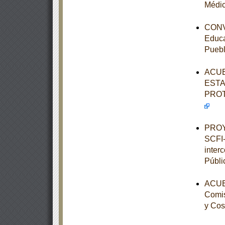
Médic
CONVE
Educa
Pueb
ACUE
ESTA
PROT
PROY
SCFI-
inter
Públi
ACUER
Comis
y Cos