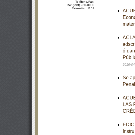
Teléfono/Fax:
+52 (999) 930-0900
Extensión: 1151
ACUER
Econo
mater
ACLAR
adscr
órgan
Públi
2016-04
Se ap
Pena
ACUE
LAS 
CRÉD
EDICI
Instr