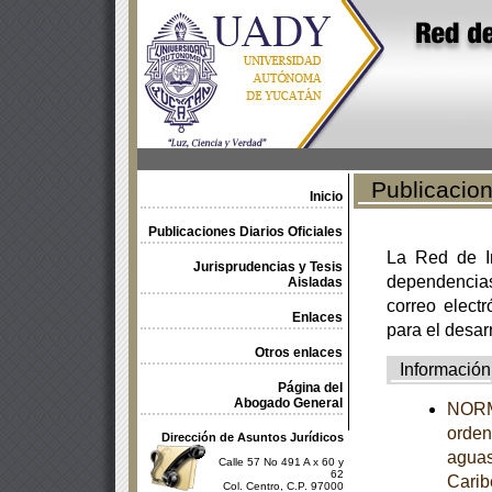
Publicacione
Inicio
Publicaciones Diarios Oficiales
La Red de In
Jurisprudencias y Tesis
dependencia
Aisladas
correo electr
Enlaces
para el desar
Otros enlaces
Información
Página del
Abogado General
NORM
orden
Dirección de Asuntos Jurídicos
aguas
Calle 57 No 491 A x 60 y
62
Carib
Col. Centro, C.P. 97000