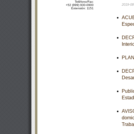
Teléfono/Fax:
2019-08
+52 (999) 930-0900
Extensión: 1151
ACUER
Espec
DECRE
Inter
PLAN 
DECRE
Desar
Publi
Estad
AVISO
domic
Traba