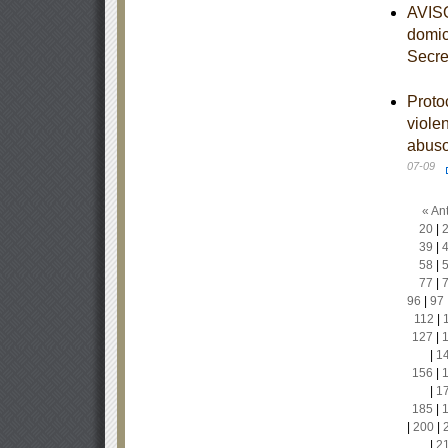
AVISO
domic
Secre
Proto
viole
abuso
07-09
« Ant
20
|
39
|
58
|
77
|
96
|
97
112
|
127
|
|
1
156
|
|
1
185
|
|
200
|
|
2