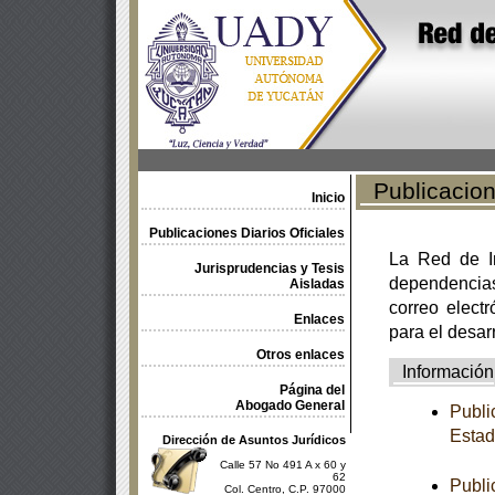
Publicacione
Inicio
Publicaciones Diarios Oficiales
La Red de In
Jurisprudencias y Tesis
dependencia
Aisladas
correo electr
Enlaces
para el desar
Otros enlaces
Información
Página del
Abogado General
Publi
Estad
Dirección de Asuntos Jurídicos
Calle 57 No 491 A x 60 y
62
Publi
Col. Centro, C.P. 97000