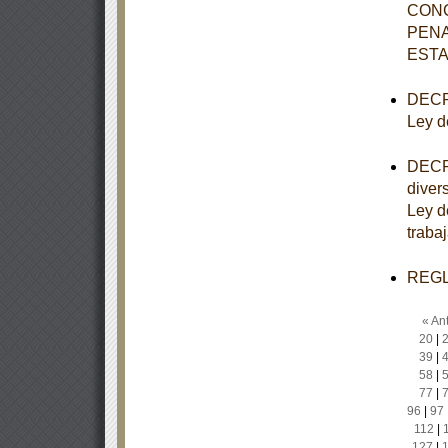
CONC
PENA
EST
DECRE
Ley d
DECRE
diver
Ley d
traba
REGLA
« Ant
20
|
39
|
58
|
77
|
96
|
97
112
|
127
|