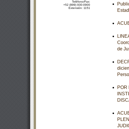
Teléfono/Fax:
Publi
+52 (999) 930-0900
Extensión: 1151
Estad
ACUE
LINEA
Coord
de Ju
DECRE
dicie
Perso
POR 
INST
DISC
ACUE
PLEN
JUDI