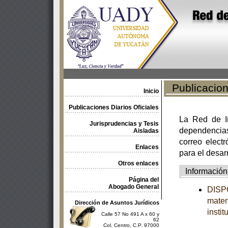
Publicacione
Inicio
Publicaciones Diarios Oficiales
La Red de In
Jurisprudencias y Tesis
dependencia
Aisladas
correo electr
Enlaces
para el desar
Otros enlaces
Información
Página del
Abogado General
DISP
mater
Dirección de Asuntos Jurídicos
insti
Calle 57 No 491 A x 60 y
62
Col. Centro, C.P. 97000