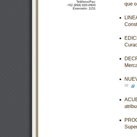
Teléfono/Fax:
que o
+52 (999) 930-0900
Extensión: 1151
LINEA
Const
EDICI
Curac
DECRE
Merca
NUEVO
08
ACUER
atrib
PROGR
Super