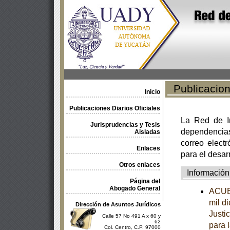
Publicacione
Inicio
Publicaciones Diarios Oficiales
La Red de In
Jurisprudencias y Tesis
dependencia
Aisladas
correo electr
Enlaces
para el desar
Otros enlaces
Información
Página del
Abogado General
ACUER
mil d
Dirección de Asuntos Jurídicos
Justi
Calle 57 No 491 A x 60 y
62
para 
Col. Centro, C.P. 97000