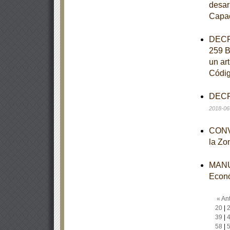
desar
Capac
DECRE
259 B
un art
Códig
DECRE
2018-06
CONVO
la Zo
MANUA
Econ
« Ant
20
|
39
|
58
|