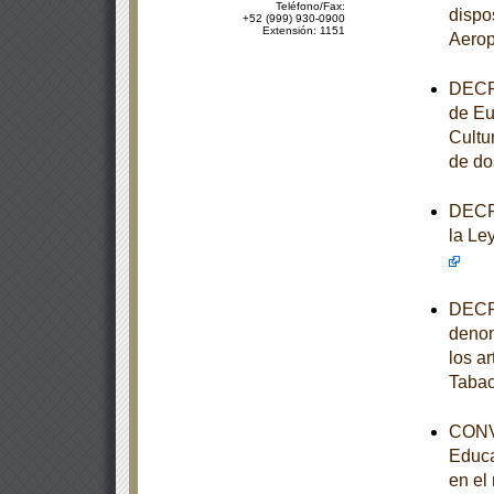
Teléfono/Fax:
dispo
+52 (999) 930-0900
Extensión: 1151
Aerop
DECRE
de Eu
Cultu
de do
DECRE
la Le
DECRE
denom
los ar
Taba
CONVE
Educa
en el