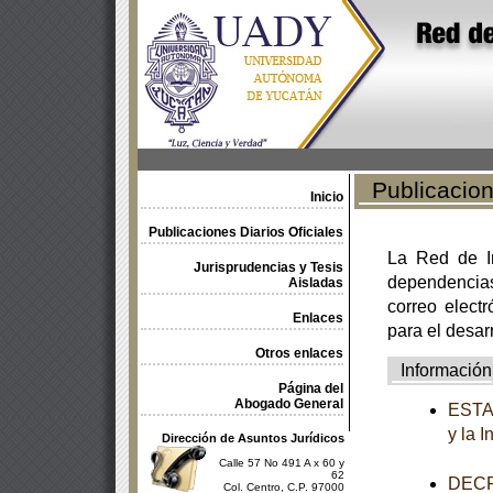
Publicacione
Inicio
Publicaciones Diarios Oficiales
La Red de In
Jurisprudencias y Tesis
dependencia
Aisladas
correo electr
Enlaces
para el desar
Otros enlaces
Información
Página del
Abogado General
ESTAT
y la 
Dirección de Asuntos Jurídicos
Calle 57 No 491 A x 60 y
62
DECRE
Col. Centro, C.P. 97000