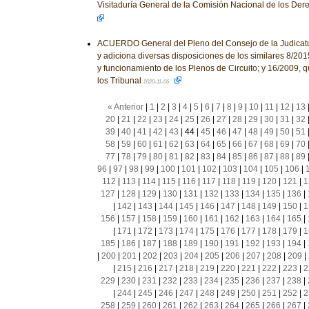
Visitaduría General de la Comisión Nacional de los D
ACUERDO General del Pleno del Consejo de la Judicatu
y adiciona diversas disposiciones de los similares 8/2015,
y funcionamiento de los Plenos de Circuito; y 16/2009, 
los Tribunal
2020-11-06
« Anterior
|
1
|
2
|
3
|
4
|
5
|
6
|
7
|
8
|
9
|
10
|
11
|
12
|
13
20
|
21
|
22
|
23
|
24
|
25
|
26
|
27
|
28
|
29
|
30
|
31
|
32
39
|
40
|
41
|
42
|
43
|
44
|
45
|
46
|
47
|
48
|
49
|
50
|
51
58
|
59
|
60
|
61
|
62
|
63
|
64
|
65
|
66
|
67
|
68
|
69
|
70
77
|
78
|
79
|
80
|
81
|
82
|
83
|
84
|
85
|
86
|
87
|
88
|
89
96
|
97
|
98
|
99
|
100
|
101
|
102
|
103
|
104
|
105
|
106
|
112
|
113
|
114
|
115
|
116
|
117
|
118
|
119
|
120
|
121
|
1
127
|
128
|
129
|
130
|
131
|
132
|
133
|
134
|
135
|
136
|
|
142
|
143
|
144
|
145
|
146
|
147
|
148
|
149
|
150
|
1
156
|
157
|
158
|
159
|
160
|
161
|
162
|
163
|
164
|
165
|
|
171
|
172
|
173
|
174
|
175
|
176
|
177
|
178
|
179
|
1
185
|
186
|
187
|
188
|
189
|
190
|
191
|
192
|
193
|
194
|
|
200
|
201
|
202
|
203
|
204
|
205
|
206
|
207
|
208
|
209
|
|
215
|
216
|
217
|
218
|
219
|
220
|
221
|
222
|
223
|
2
229
|
230
|
231
|
232
|
233
|
234
|
235
|
236
|
237
|
238
|
|
244
|
245
|
246
|
247
|
248
|
249
|
250
|
251
|
252
|
2
258
|
259
|
260
|
261
|
262
|
263
|
264
|
265
|
266
|
267
|