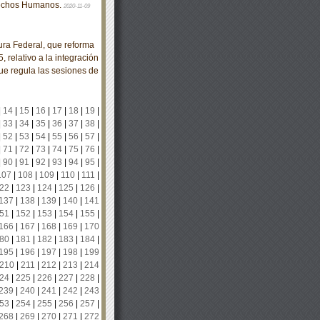
erechos Humanos.
2020-11-09
ra Federal, que reforma
 relativo a la integración
que regula las sesiones de
|
14
|
15
|
16
|
17
|
18
|
19
|
|
33
|
34
|
35
|
36
|
37
|
38
|
|
52
|
53
|
54
|
55
|
56
|
57
|
|
71
|
72
|
73
|
74
|
75
|
76
|
|
90
|
91
|
92
|
93
|
94
|
95
|
107
|
108
|
109
|
110
|
111
|
22
|
123
|
124
|
125
|
126
|
137
|
138
|
139
|
140
|
141
51
|
152
|
153
|
154
|
155
|
166
|
167
|
168
|
169
|
170
80
|
181
|
182
|
183
|
184
|
195
|
196
|
197
|
198
|
199
210
|
211
|
212
|
213
|
214
24
|
225
|
226
|
227
|
228
|
239
|
240
|
241
|
242
|
243
53
|
254
|
255
|
256
|
257
|
268
|
269
|
270
|
271
|
272