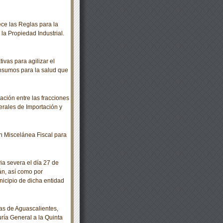
ce las Reglas para la
 la Propiedad Industrial.
vas para agilizar el
insumos para la salud que
ación entre las fracciones
erales de Importación y
 Miscelánea Fiscal para
a severa el día 27 de
án, así como por
nicipio de dicha entidad
as de Aguascalientes,
ría General a la Quinta