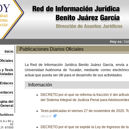
Hoy es:
Sáb
Publicaciones Diarios Oficiales
Inicio
ficiales
La Red de Información Jurídica Benito Juárez García, envía a
 y Tesis
Universidad Autónoma de Yucatán, mediante correo electrónico,
Aisladas
actual que pueda ser útil para el desarrollo de sus actividades.
Enlaces
Información
 enlaces
DECRETO por el que se reforma la fracción V del artícul
del Sistema Integral de Justicia Penal para Adolescente
gina del
General
Tesis publicadas el viernes 27 de noviembre de 2020. To
Jurídicos
2020-11-27
1 A x 60 y
62
DECRETO por el que se expide la Ley de Ingresos de la
C.P. 97000