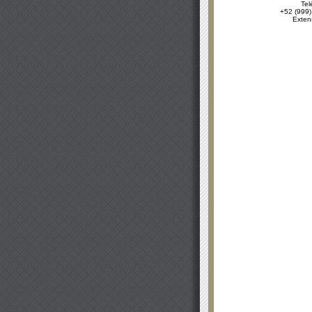
Tel
+52 (999)
Exten