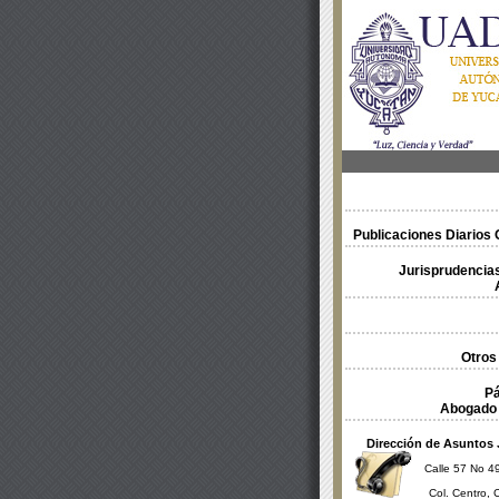
Publicaciones Diarios O
Jurisprudencias
Otros
Pá
Abogado 
Dirección de Asuntos 
Calle 57 No 49
Col. Centro, 