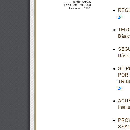
Teléfono/Fax:
+52 (999) 930-0900
Extensión: 1151
REGLA
TERCE
Básic
SEGUN
Básic
SE P
POR 
TRIB
ACUER
Insti
PROY
SSA1-