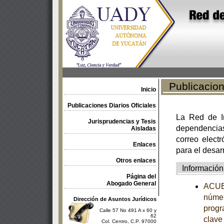
Publicacione
Inicio
Publicaciones Diarios Oficiales
La Red de In
Jurisprudencias y Tesis
dependencia
Aisladas
correo electr
Enlaces
para el desar
Otros enlaces
Información
Página del
Abogado General
ACUER
númer
Dirección de Asuntos Jurídicos
progr
Calle 57 No 491 A x 60 y
62
clave
Col. Centro, C.P. 97000