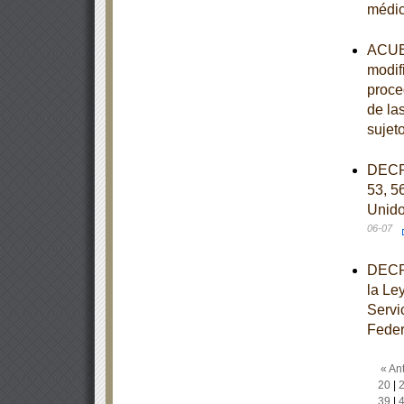
médi
ACUER
modif
proce
de la
sujet
DECRE
53, 56
Unido
06-07
DECRE
la Le
Servi
Feder
« Ant
20
|
39
|