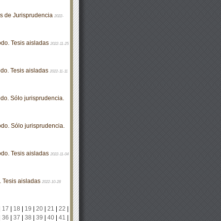
is de Jurisprudencia
2022-
odo. Tesis aisladas
2022-11-25
do. Tesis aisladas
2022-11-11
do. Sólo jurisprudencia.
do. Sólo jurisprudencia.
odo. Tesis aisladas
2022-11-04
. Tesis aisladas
2022-10-28
|
17
|
18
|
19
|
20
|
21
|
22
|
|
36
|
37
|
38
|
39
|
40
|
41
|