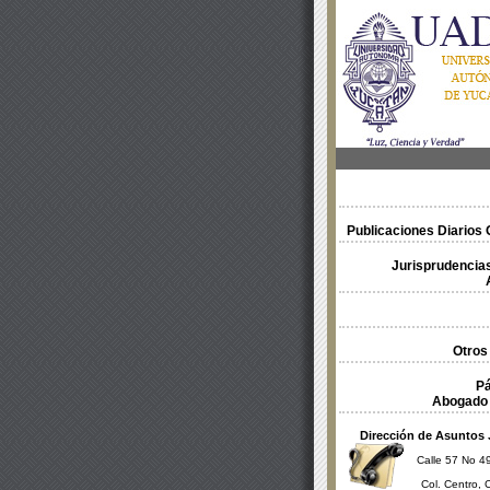
Publicaciones Diarios O
Jurisprudencias
Otros
Pá
Abogado 
Dirección de Asuntos 
Calle 57 No 49
Col. Centro, 