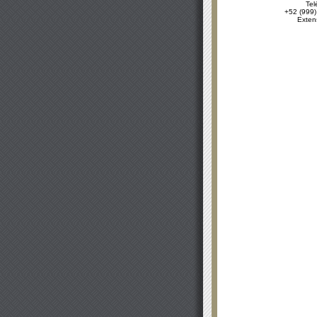
Tel
+52 (999)
Exten