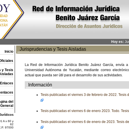
Hoy es:
Jue
Jurisprudencias y Tesis Aisladas
Inicio
ficiales
La Red de Información Jurídica Benito Juárez García, envía a
 y Tesis
Universidad Autónoma de Yucatán, mediante correo electrónico,
Aisladas
actual que pueda ser útil para el desarrollo de sus actividades.
Enlaces
Información
 enlaces
Tesis publicadas el viernes 3 de febrero de 2022. Tesis
gina del
General
Tesis publicadas el viernes 6 de enero 2023. Todo. Tesi
Jurídicos
1 A x 60 y
Tesis publicadas el viernes 6 de enero de 2023. Tesis d
62
C.P. 97000