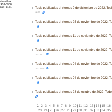
éfono/Fax:
 930-0900
sión: 1151
Tesis publicadas el viernes 9 de diciembre de 2022. Tes
12-09
Tesis publicadas el viernes 25 de noviembre de 2022. T
Tesis publicadas el viernes 11 de noviembre de 2022. To
Tesis publicadas el viernes 11 de noviembre de 2022. To
2022-11-11
Tesis publicadas el viernes 04 de noviembre de 2022. To
2022-11-07
Tesis publicadas el viernes 04 de noviembre de 2022. T
Tesis publicadas el viernes 28 de octubre de 2022. Todo
1
|
2
|
3
|
4
|
5
|
6
|
7
|
8
|
9
|
10
|
11
|
12
|
13
|
14
|
15
|
16
23
|
24
|
25
|
26
|
27
|
28
|
29
|
30
|
31
|
32
|
33
|
34
|
35