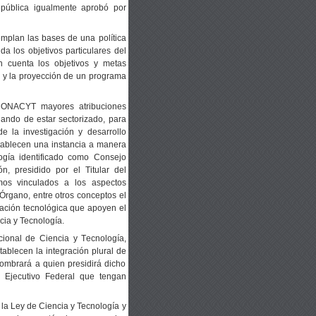
pública igualmente aprobó por
mplan las bases de una política
da los objetivos particulares del
n cuenta los objetivos y metas
 y la proyección de un programa
 CONACYT mayores atribuciones
ando de estar sectorizado, para
 la investigación y desarrollo
stablecen una instancia a manera
ogía identificado como Consejo
n, presidido por el Titular del
mos vinculados a los aspectos
Órgano, entre otros conceptos el
ovación tecnológica que apoyen el
cia y Tecnología.
cional de Ciencia y Tecnología,
tablecen la integración plural de
ombrará a quien presidirá dicho
 Ejecutivo Federal que tengan
n la Ley de Ciencia y Tecnología y