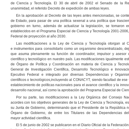
de Ciencia y Tecnología. El 30 de abril de 2002 el Senado de la Re
unanimidad, el referido Decreto de expedición de ambas leyes.
En la aprobación al Decreto de las leyes antes mencionadas, se conte
de Estado, para pasar de una política sexenal a una política que trascien
gobierno en turno, además de actualizar la legislación, se tomaron e
establecidos en el Programa Especial de Ciencia y Tecnología 2001-2006,
Federal de proyección al año 2030.
Las modificaciones a la Ley de Ciencia y Tecnología otorgan al
e instrumentos para consolidarlo como un organismo descentralizado, dej
que asuma plenamente su función de coordinador, impulsor y asesor de
científico y tecnológico en nuestro país. Las modificaciones igualmente e
de Órgano de Política y Coordinación en materia de Ciencia y Tecnol
General de Investigación Científica, Desarrollo Tecnológico e Innovació
Ejecutivo Federal e integrado por diversas Dependencias y Organis
científicos o tecnológicos,incluyendo al CONACYT, siendo facultad de ese 
establecimiento de políticas nacionales para el avance científico y la inn
desarrollo nacional, así como la aprobación del Programa Especial de Cien
Por su parte, las modificaciones a la Ley Orgánica del Consejo Na
acordes con los objetivos generales de la Ley de Ciencia y Tecnología, es
su Junta de Gobierno, determinando que el Presidente de la República n
Órgano de Gobierno, de entre los Titulares de las Dependencias del
mayor actividad científica.
El 5 de junio de 2002 se publicaron en el Diario Oficial de la Federació