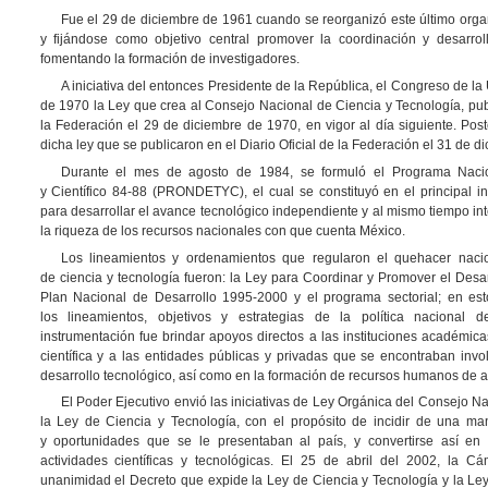
Fue el 29 de diciembre de 1961 cuando se reorganizó este último orga
y fijándose como objetivo central promover la coordinación y desarrollo
fomentando la formación de investigadores.
A iniciativa del entonces Presidente de la República, el Congreso de l
de 1970 la Ley que crea al Consejo Nacional de Ciencia y Tecnología, publ
la Federación el 29 de diciembre de 1970, en vigor al día siguiente. Pos
dicha ley que se publicaron en el Diario Oficial de la Federación el 31 de d
Durante el mes de agosto de 1984, se formuló el Programa Nacio
y Científico 84-88 (PRONDETYC), el cual se constituyó en el principal i
para desarrollar el avance tecnológico independiente y al mismo tiempo integ
la riqueza de los recursos nacionales con que cuenta México.
Los lineamientos y ordenamientos que regularon el quehacer nacio
de ciencia y tecnología fueron: la Ley para Coordinar y Promover el Desarr
Plan Nacional de Desarrollo 1995-2000 y el programa sectorial; en est
los lineamientos, objetivos y estrategias de la política nacional 
instrumentación fue brindar apoyos directos a las instituciones académica
científica y a las entidades públicas y privadas que se encontraban in
desarrollo tecnológico, así como en la formación de recursos humanos de al
El Poder Ejecutivo envió las iniciativas de Ley Orgánica del Consejo N
la Ley de Ciencia y Tecnología, con el propósito de incidir de una ma
y oportunidades que se le presentaban al país, y convertirse así e
actividades científicas y tecnológicas. El 25 de abril del 2002, la 
unanimidad el Decreto que expide la Ley de Ciencia y Tecnología y la Le