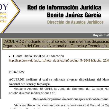
Hoy es:
Sáb
ACUERDO mediante el cual se reforman diversas disposicio
Organización del Consejo Nacional de Ciencia y Tecnología.
Fuente: Diario Oficial de la Federación
http://http://www.dof.gob.mx/nota_detalle.php?codigo=5426438&fecha=22/
2016-02-22
ACUERDO
mediante el cual se refor
man diversas disposiciones del Man
Nacional
de Ciencia y Tecnología.
Mediante Acuerdo 55-05/15, la Junta de Gobierno del Consejo Nac
aprobó diversas modificaciones al:
Manual de Organización del Consejo Nacional de Cienci
"
Artículo Único.
Se reforman diversas disposiciones del Manual de Or