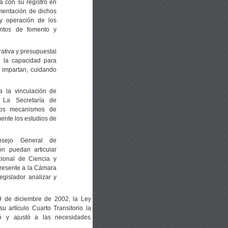
á con su registro en
umentación de dichos
 y operación de los
entos de fomento y
ativa y presupuestal
n la capacidad para
e impartan, cuidando
a la vinculación de
. La Secretaría de
los mecanismos de
ente los estudios de
sejo General de
ión puedan articular
ional de Ciencia y
presente a la Cámara
gislador analizar y
 9 de diciembre de 2002, la Ley
 artículo Cuarto Transitorio la
ó y ajustó a las necesidades