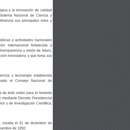
lógica y la innovación de calidad
l Sistema Nacional de Ciencia y
tinencia sus principales retos y
blicas y actividades nacionales
n internacional fortalecida y
ransparencia y visión de futuro,
ación innovadora, y que toma sus
ciencia y tecnología establecida
creado el Consejo Nacional de
s de todo orden para el fomento
n y mediante Decreto Presidencial
r y de Investigación Científica,
a, creada el 31 de diciembre de
iciembre de 1950.