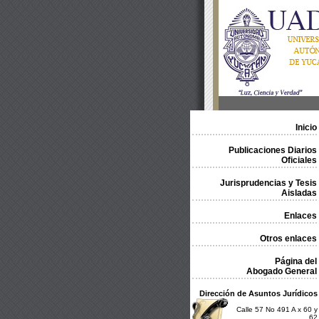
Inicio
Publicaciones Diarios
Oficiales
Jurisprudencias y Tesis
Aisladas
Enlaces
Otros enlaces
Página del
Abogado General
Dirección de Asuntos Jurídicos
Calle 57 No 491 A x 60 y
62