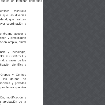
 cuales en términos generales
tífica, Desarrollo
rá que las diversas
deral, que realizan
ayor coordinación y
omo órgano asesor y
inen y simplifiquen
ación amplia, plural
cia y Tecnología,
entre el CONACYT y
ral, a través de los
gación científica y
Grupos y Centros
ir los grupos de
 sociales y privados
s problemas que vive
ón, modificación y
a aprobación de la