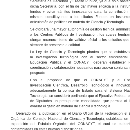
Secretaría de Hacienda y Crédito Público, ya que sólo bastar
dicha Secretaría, con el fin de dar mayor eficacia a la instr
fondos y evitar trámites innecesarios para la constitución
mismos, constituyendo a los citados Fondos en instrum
articulación de políticas en materia de Ciencia y Tecnología.
Se otorgará una mayor autonomía de gestión técnica, administr
a los Centros Públicos de Investigación, los cuales tendrá
otorgar reconocimiento de validez oficial a los estudios qu
siempre de preservar la calidad.
La Ley de Ciencia y Tecnología plantea que se establezc
la investigación tecnológica con el sector empresarial
Educación Pública y el CONACYT deberán establecer 
coordinación y colaboración necesarios para apoyar conjuntam
posgrado.
Con el propósito de que el CONACYT y el Con
Investigación Científica, Desarrollo Tecnológico e Innovac
adecuadamente la política de Estado para el Sistema Nac
Tecnología, se consideró pertinente que el Ejecutivo Federal 
de Diputados un presupuesto consolidado, que permita al le
evaluar el gasto en materia de ciencia y tecnología.
Derivado de la publicación en el Diario Oficial de la Federación el
Orgánica del Consejo Nacional de Ciencia y Tecnología, establecía en su
expedición del Estatuto Orgánico del CONACYT, el cual se elabor
contempladas en estas nuevas disposiciones.