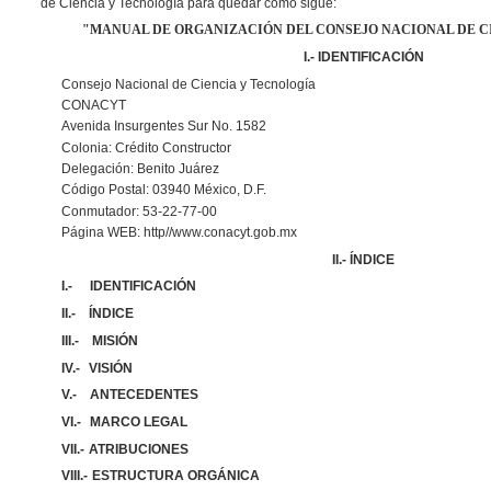
de Ciencia y Tecnología para quedar como sigue:
"
MANUAL DE ORGANIZACIÓN DEL CONSEJO NACIONAL DE C
I.- IDENTIFICACIÓN
Consejo Nacional de Ciencia y Tecnología
CONACYT
Avenida Insurgentes Sur No. 1582
Colonia: Crédito Constructor
Delegación: Benito Juárez
Código Postal: 03940 México, D.F.
Conmutador: 53-22-77-00
Página WEB: http//www.conacyt.gob.mx
II.- ÍNDICE
I.-
IDENTIFICACIÓN
II.-
ÍNDICE
III.-
MISIÓN
IV.-
VISIÓN
V.-
ANTECEDENTES
VI.-
MARCO LEGAL
VII.-
ATRIBUCIONES
VIII.-
ESTRUCTURA ORGÁNICA