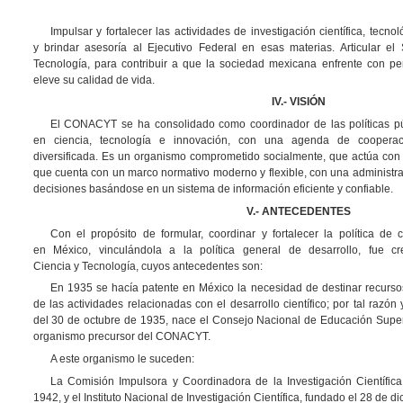
Impulsar y fortalecer las actividades de investigación científica, tecno
y brindar asesoría al Ejecutivo Federal en esas materias. Articular e
Tecnología, para contribuir a que la sociedad mexicana enfrente con per
eleve su calidad de vida.
IV.- VISIÓN
El CONACYT se ha consolidado como coordinador de las políticas pú
en ciencia, tecnología e innovación, con una agenda de cooperació
diversificada. Es un organismo comprometido socialmente, que actúa con t
que cuenta con un marco normativo moderno y flexible, con una administr
decisiones basándose en un sistema de información eficiente y confiable.
V.- ANTECEDENTES
Con el propósito de formular, coordinar y fortalecer la política de 
en México, vinculándola a la política general de desarrollo, fue 
Ciencia y Tecnología, cuyos antecedentes son:
En 1935 se hacía patente en México la necesidad de destinar recurso
de las actividades relacionadas con el desarrollo científico; por tal razó
del 30 de octubre de 1935, nace el Consejo Nacional de Educación Superio
organismo precursor del CONACYT.
A este organismo le suceden:
La Comisión Impulsora y Coordinadora de la Investigación Científic
1942, y el Instituto Nacional de Investigación Científica, fundado el 28 de d