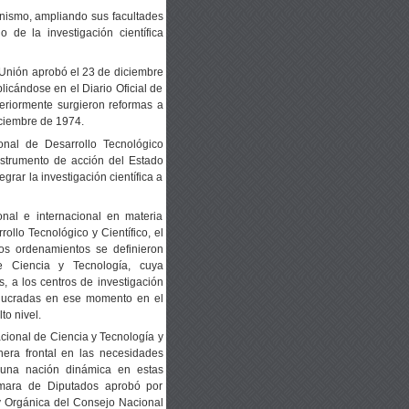
nismo, ampliando sus facultades
 de la investigación científica
a Unión aprobó el 23 de diciembre
icándose en el Diario Oficial de
teriormente surgieron reformas a
iciembre de 1974.
nal de Desarrollo Tecnológico
nstrumento de acción del Estado
rar la investigación científica a
nal e internacional en materia
ollo Tecnológico y Científico, el
os ordenamientos se definieron
de Ciencia y Tecnología, cuya
s, a los centros de investigación
volucradas en ese momento en el
to nivel.
acional de Ciencia y Tecnología y
nera frontal en las necesidades
n una nación dinámica en estas
Cámara de Diputados aprobó por
y Orgánica del Consejo Nacional