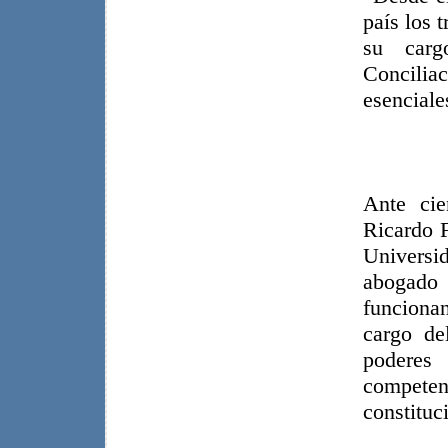
país los 
su carg
Concilia
esenciale
Ante cie
Ricardo 
Universi
abogado 
funcionan
cargo de
poderes
compete
constituc