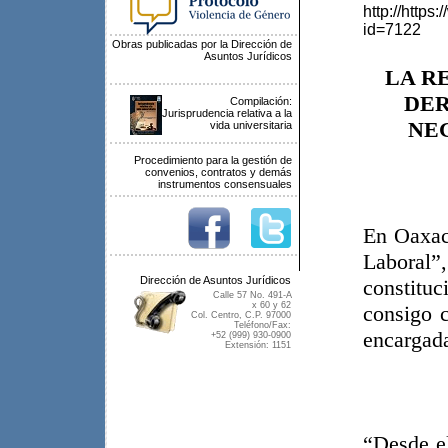
http://http
id=7122
Obras publicadas por la Dirección de
Asuntos Jurídicos
LA R
DER
Compilación:
Jurisprudencia relativa a la
NE
vida universitaria
Procedimiento para la gestión de
convenios, contratos y demás
instrumentos consensuales
En Oaxaca
Laboral
Dirección de Asuntos Jurídicos
constituc
Calle 57 No. 491-A
x 60 y 62
consigo c
Col. Centro, C.P. 97000
Teléfono/Fax:
encargada
+52 (999) 930-0900
Extensión: 1151
“Desde el