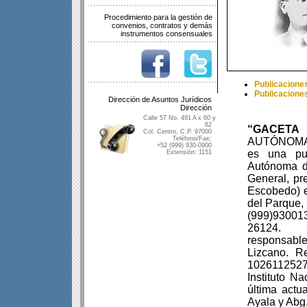
Procedimiento para la gestión de
convenios, contratos y demás
instrumentos consensuales
Publicaciones
Publicaciones
Dirección de Asuntos Jurídicos
Dirección
Calle 57 No. 491 A x 60 y
62
“GACETA 
Col. Centro, C.P. 97000
Teléfono/Fax:
AUTÓNOMA D
+52 (999) 930-0900
es una pub
Extensión: 1151
Autónoma de
General, pr
Escobedo) e
del Parque,
(99
26124
responsable
Lizcano. R
1026112527
Instituto N
última actu
Ayala y Abg