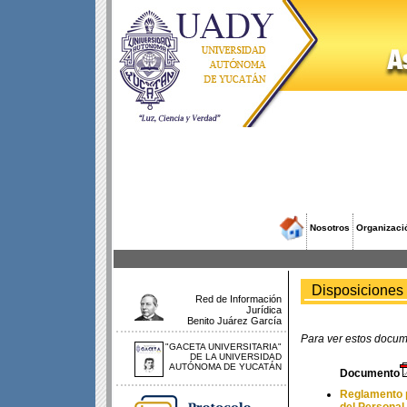
Nosotros
Organizaci
Disposiciones 
Red de Información
Jurídica
Benito Juárez García
Para ver estos docum
"GACETA UNIVERSITARIA"
DE LA UNIVERSIDAD
AUTÓNOMA DE YUCATÁN
Documento
Reglamento p