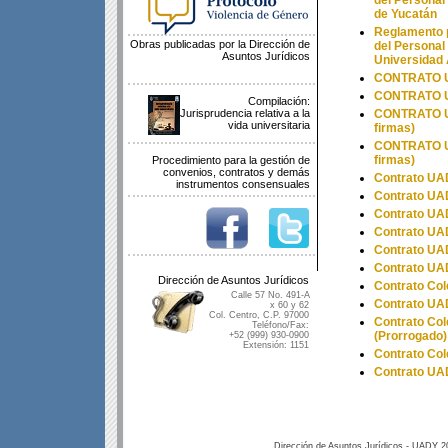
del Personal
de Yucatán
Reglamento p
Obras publicadas por la Dirección de
del Personal
Asuntos Jurídicos
Universidad
CONTRATO U
CONTRATO U
Compilación:
Jurisprudencia relativa a la
CONTRATO U
vida universitaria
firmas)
CONTRATO U
firmas)
Procedimiento para la gestión de
convenios, contratos y demás
Contrato U
instrumentos consensuales
Contrato U
Contrato U
Contrato U
Contrato U
Contrato U
Dirección de Asuntos Jurídicos
Contrato Co
Calle 57 No. 491-A
Contrato U
x 60 y 62
Col. Centro, C.P. 97000
Contrato Co
Teléfono/Fax:
(Prorrogado)
+52 (999) 930-0900
Extensión: 1151
Contrato Co
Contrato U
Dirección de Asuntos Jurídicos - UADY 2