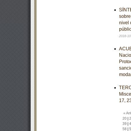
SÍNTE
sobre
nivel
públi
2018-10
ACUER
Nacio
Protoc
sanci
moda
TERCE
Misce
17, 23
« Ant
20
|
39
|
58
|