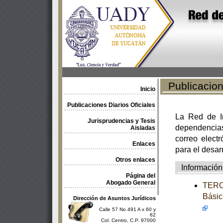
Publicacione
Inicio
Publicaciones Diarios Oficiales
La Red de In
Jurisprudencias y Tesis
dependencia
Aisladas
correo electr
Enlaces
para el desar
Otros enlaces
Información
Página del
Abogado General
TERCE
Básic
Dirección de Asuntos Jurídicos
Calle 57 No 491 A x 60 y
62
Col. Centro, C.P. 97000