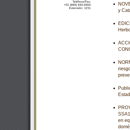
Teléfono/Fax:
NOVEN
+52 (999) 930-0900
Extensión: 1151
y Cat
EDICI
Herbo
ACCI
CON
NORMA
riesgo
preve
Publi
Estad
PROY
SSA1-
en eq
domés