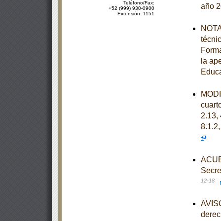
Teléfono/Fax:
año 
+52 (999) 930-0900
Extensión: 1151
NOTA 
técni
Forma
la ap
Educa
MODIF
cuarto
2.13, 
8.1.2,
ACUER
Secre
12-18
AVISO
derec