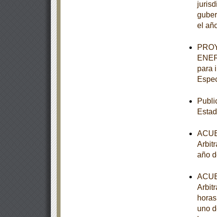
juris
guber
el añ
PROY
ENER-
para 
Espec
Publi
Estad
ACUER
Arbitr
año d
ACUER
Arbitr
horas
uno d