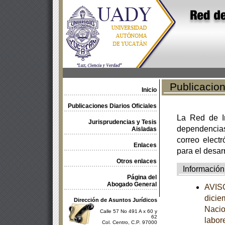
Publicacione
Inicio
Publicaciones Diarios Oficiales
La Red de In
Jurisprudencias y Tesis
dependencia
Aisladas
correo electr
Enlaces
para el desar
Otros enlaces
Información
Página del
Abogado General
AVISO
dicie
Dirección de Asuntos Jurídicos
Nacio
Calle 57 No 491 A x 60 y
62
labor
Col. Centro, C.P. 97000