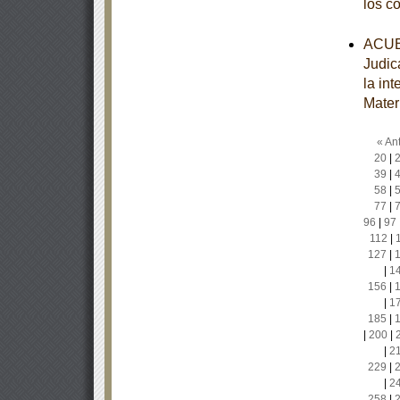
los c
ACUER
Judic
la in
Mater
« Ant
20
|
39
|
58
|
77
|
96
|
97
112
|
127
|
|
1
156
|
|
1
185
|
|
200
|
|
2
229
|
|
2
258
|