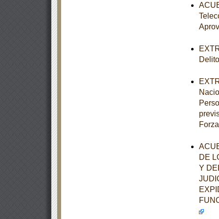
ACUER
Telec
Aprov
EXTRA
Delit
EXTRA
Nacio
Perso
previ
Forza
ACUE
DE L
Y DE
JUDI
EXPI
FUNC