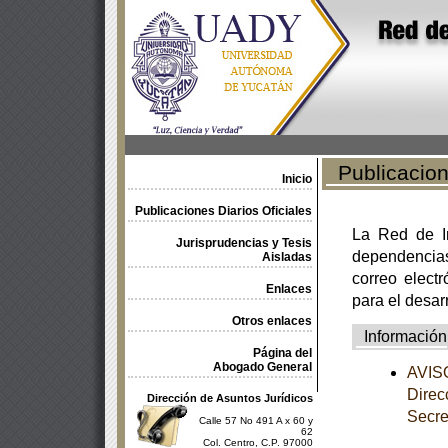
Publicacione
Inicio
Publicaciones Diarios Oficiales
La Red de In
Jurisprudencias y Tesis
dependencia
Aisladas
correo electr
Enlaces
para el desar
Otros enlaces
Información
Página del
Abogado General
AVISO
Direc
Dirección de Asuntos Jurídicos
Secre
Calle 57 No 491 A x 60 y
62
Col. Centro, C.P. 97000