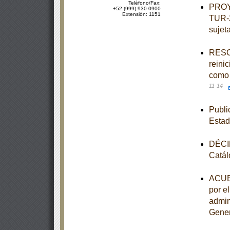
Teléfono/Fax:
PROY
+52 (999) 930-0900
Extensión: 1151
TUR-2
sujeta
RESOL
reini
como 
11-14
Publi
Estad
DÉCIM
Catál
ACUER
por e
admin
Gener